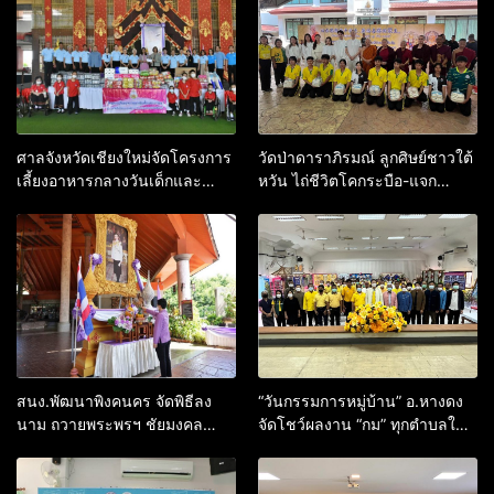
ศาลจังหวัดเชียงใหม่จัดโครงการ
วัดป่าดาราภิรมณ์ ลูกศิษย์ชาวใต้
เลี้ยงอาหารกลางวันเด็กและ
หวัน ไถ่ชีวิตโคกระบือ-แจก
เยาวชน
ข้าวสาร
สนง.พัฒนาพิงคนคร จัดพิธีลง
“วันกรรมการหมู่บ้าน” อ.หางดง
นาม​ ถวายพระพรฯ​ ชัยมงคล
จัดโชว์ผลงาน “กม” ทุกตำบลใน
สมเด็จพระนางเจ้าฯ พระบรม
พื้นที่
ราชินี วันเฉลิมพระชนมพรรษา
3 มิ.ย.​ 66​