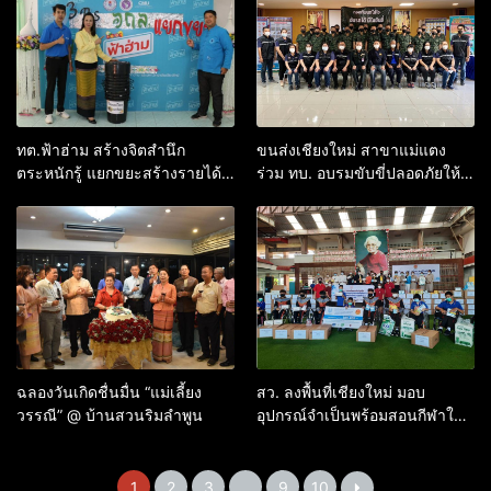
ทต.ฟ้าฮ่าม สร้างจิตสำนึก
ขนส่งเชียงใหม่ สาขาแม่แตง
ตระหนักรู้ แยกขยะสร้างรายได้
ร่วม ทบ. อบรมขับขี่ปลอดภัยให้
ให้ประชาชน
ทหารก่อนปลด
ฉลองวันเกิดชื่นมื่น “แม่เลี้ยง
สว. ลงพื้นที่เชียงใหม่ มอบ
วรรณี” @ บ้านสวนริมลำพูน
อุปกรณ์จำเป็นพร้อมสอนกีฬาให้
นักเรียน
1
2
3
…
9
10