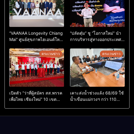
“VAANAA Longevity Chiang
“ปลัดตุ๋ม” ชู “โอกาสใหม่” นำ
Mai” ศูนย์สุขภาพไฮเอนต์ใหญ่
การบริหารสู่ทางออกประเทศ
สุดในอาเซียน
ไม่ใช่เล่นการเมือง
ตระเวนข่าว
ตระเวนข่าว
เปิดตัว “ว่าที่ผู้สมัคร สส.พรรค
เคาะส่งน้ำช่วงแล้ง 68/69 ใช้
เพื่อไทย เชียงใหม่” 10 เขต
น้ำเขื่อนแม่กวงฯ กว่า 110
ครบ ย้ำจะกลับมาทวงเก้าอี้คืน
ล้าน ลบ.ม. ให้เกษตรกว่า 1
แสนไร่