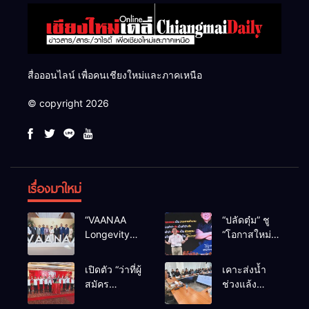
สื่อออนไลน์ เพื่อคนเชียงใหม่และภาคเหนือ
© copyright 2026
เรื่องมาใหม่
“VAANAA
“ปลัดตุ๋ม” ชู
Longevity
“โอกาสใหม่”
Chiang Mai”
นำการบริหาร
ศูนย์สุขภาพ
สู่ทางออก
เปิดตัว “ว่าที่ผู้
เคาะส่งน้ำ
ไฮเอนต์ใหญ่
ประเทศ ไม่ใช่
สมัคร
ช่วงแล้ง
สุดในอาเซียน
เล่นการเมือง
สส.พรรคเพื่อ
68/69 ใช้น้ำ