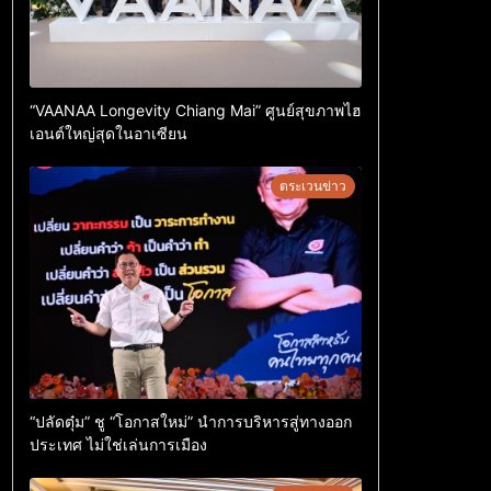
“VAANAA Longevity Chiang Mai” ศูนย์สุขภาพไฮ
เอนต์ใหญ่สุดในอาเซียน
ตระเวนข่าว
“ปลัดตุ๋ม” ชู “โอกาสใหม่” นำการบริหารสู่ทางออก
ประเทศ ไม่ใช่เล่นการเมือง