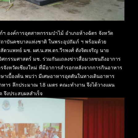
์ฯ องค์การอุตสาหกรรมป่าไม้ อำเภอห้างฉัตร จังหวัด
าบันคชบาลแห่งชาติ ในพระอุปถัมภ์ ฯ พร้อมด้วย
ตวแพทย์ มช. ผศ.น.สพ.ดร.วีรพงศ์ ตังจิตเจริญ นาย
วิศกรรมศาสตร์ มช. ร่วมกันแถลงข่าวสื่อมวลชนถึงอาการ
ัทรจังหวัดเชียงใหม่ ที่มีอาการสำรอกหลังจากการกินอาหาร
กษาเบื้องต้น พบว่า มีเศษอาหารอุดตันในทางเดินอาหาร
อาหาร ลึกประมาณ 1.8 เมตร คณะทำงาน จึงได้วางแผน
ุด จึงประสบผลสำเร็จ