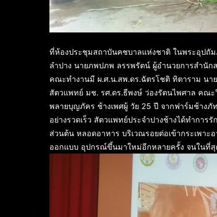
ที่ห้องประชุมสถาบันคชบาลแห่งชาติ ในพระอุปถัมภ
ลำปาง นายภพปภพ ลรรพรัตน์ ผู้อำนวยการสำนักสถ
คณะทำงานมี ผ.ศ.น.สพ.ดร.ฉัตรโชติ ทิตาราม นายสั
สัตวแพทย์ มช. รศ.ดร.ธีพงษ์ ว่องรัตนไพศาล คณะ
พลายบุญภัคร ช้างเพศผู้ วัย 25 ปี จากฟาร์มช้างภ
อย่างรวดเร็ว สัตวแพทย์ประจำปางช้างได้ทำการรั
ส่วนต้น หลอดอาหาร บริเวณรอยต่อเข้ากระเพาะ
ออกแบบ อุปกรณ์ขึ้นมาใหม่อีกหลายครั้ง จนในที่ส