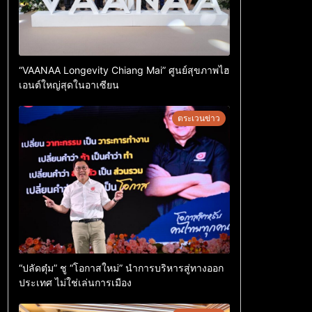
“VAANAA Longevity Chiang Mai” ศูนย์สุขภาพไฮ
เอนต์ใหญ่สุดในอาเซียน
ตระเวนข่าว
“ปลัดตุ๋ม” ชู “โอกาสใหม่” นำการบริหารสู่ทางออก
ประเทศ ไม่ใช่เล่นการเมือง