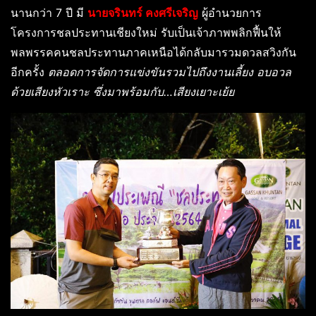
นานกว่า 7 ปี มี
นายจรินทร์ คงศรีเจริญ
ผู้อำนวยการ
โครงการชลประทานเชียงใหม่ รับเป็นเจ้าภาพพลิกฟื้นให้
พลพรรคคนชลประทานภาคเหนือได้กลับมารวมดวลสวิงกัน
อีกครั้ง
ตลอดการจัดการแข่งขันรวมไปถึงงานเลี้ยง อบอวล
ด้วยเสียงหัวเราะ ซึ่งมาพร้อมกับ…เสียงเยาะเย้ย