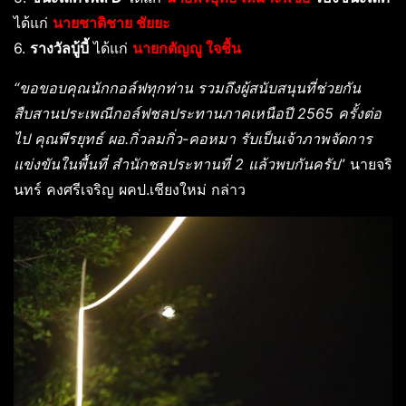
ได้แก่
นายชาติชาย ชัยยะ
6.
รางวัลบู้บี้
ได้แก่
นายกตัญญู ใจชื้น
“ขอขอบคุณนักกอล์ฟทุกท่าน รวมถึงผู้สนับสนุนที่ช่วยกัน
สืบสานประเพณีกอล์ฟชลประทานภาคเหนือปี 2565 ครั้งต่อ
ไป คุณพีรยุทธ์ ผอ.กิ่วลมกิ่ว-คอหมา รับเป็นเจ้าภาพจัดการ
แข่งขันในพื้นที่ สำนักชลประทานที่ 2 แล้วพบกันครับ
” นายจริ
นทร์ คงศรีเจริญ ผคป.เชียงใหม่ กล่าว