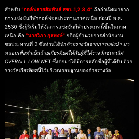
สำหรับ
“กอล์ฟสายสัมพันธ์ สชป.1,2,3,4”
ถือกำเนิดมาจาก
การแข่งขันกีฬากอล์ฟชลประทานภาคเหนือ ก่อนปี พ.ศ.
2530 ซึ่งผู้ริเริ่มให้จัดการแข่งขันกีฬาประเภทนี้ขึ้นในภาค
เหนือ คือ
“นายวิภา กุลพงษ์”
อดีตผู้อำนวยการสำนักงาน
ชลประทานที่ 2 ซึ่งท่านได้นำ
ถ้วยรางวัลจากการแข่งม้า มา
หลอมเพื่อทำเป็นถ้วยเกียรติยศให้กับผู้ที่ได้รางวัลชนะเลิศ
OVERALL LOW NE
T ซึ่งต่อมาได้มีการสลักชื่อผู้ที่ได้รับ ถ้วย
รางวัลเกียรติยศนี้ไว้บริเวณรอบฐานของถ้วยรางวัล