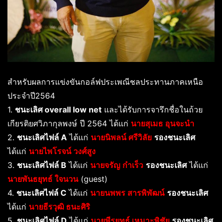
สำหรับผลการแข่งขันกอล์ฟประเพณีชลประทานภาคเหนือ
ประจำปี2564
1.
ชนะเลิศ overall low net
และได้รับการจารึกชื่อในถ้วย
เกียรติยศวิภากุลพงษ์ ปี 2564 ได้แก่
นายสุเมธ อุนจะนำ
2.
ชนะเลิศไฟล์ A
ได้แก่
นายนิพลน์ ศรีวิลัย
รองชนะเลิศ
ได้แก่
นายไพโรจน์ วงศ์สูง
3.
ชนะเลิศไฟล์ B
ได้แก่
นายจรัญ ก๋าเร็ว
รองชนะเลิศ
ได้แก่
นายพันธยุทธ์ ใจนวน
(guest)
4.
ชนะเลิศไฟล์ C
ได้แก่
นายนพพร สารพิพัฒน์
รองชนะเลิศ
ได้แก่
นายธีรวุฒิ ธนะศิริ
5.
ชนะเลิศไฟล์ D
ได้แก่
นายพีรยุทธ์ เหมาะพิชัย
รองชนะเลิศ