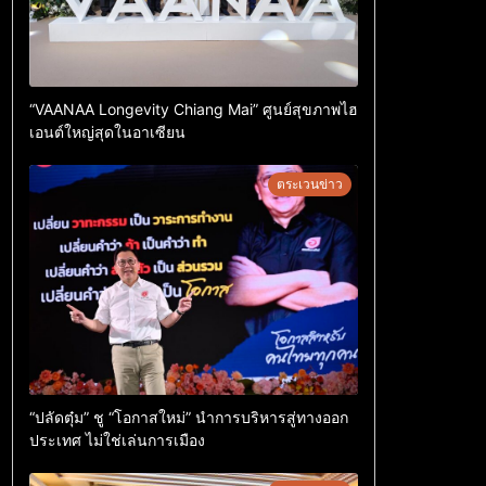
“VAANAA Longevity Chiang Mai” ศูนย์สุขภาพไฮ
เอนต์ใหญ่สุดในอาเซียน
ตระเวนข่าว
“ปลัดตุ๋ม” ชู “โอกาสใหม่” นำการบริหารสู่ทางออก
ประเทศ ไม่ใช่เล่นการเมือง