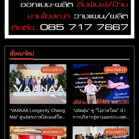
เรื่องมาใหม่
ตระเวนข่าว
ตระเวนข่าว
“VAANAA Longevity Chiang
“ปลัดตุ๋ม” ชู “โอกาสใหม่” นำ
Mai” ศูนย์สุขภาพไฮเอนต์ใหญ่
การบริหารสู่ทางออกประเทศ
สุดในอาเซียน
ไม่ใช่เล่นการเมือง
ตระเวนข่าว
ตระเวนข่าว