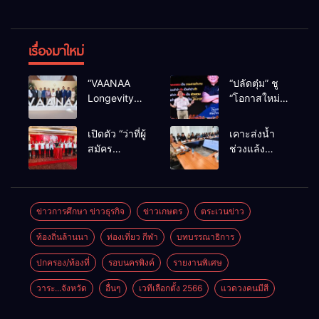
เรื่องมาใหม่
“VAANAA
“ปลัดตุ๋ม” ชู
Longevity
“โอกาสใหม่”
Chiang Mai”
นำการบริหาร
ศูนย์สุขภาพ
สู่ทางออก
เปิดตัว “ว่าที่ผู้
เคาะส่งน้ำ
ไฮเอนต์ใหญ่
ประเทศ ไม่ใช่
สมัคร
ช่วงแล้ง
สุดในอาเซียน
เล่นการเมือง
สส.พรรคเพื่อ
68/69 ใช้น้ำ
ไทย
เขื่อนแม่กวงฯ
เชียงใหม่” 10
กว่า 110 ล้าน
เขตครบ ย้ำจะ
ลบ.ม. ให้
ข่าวการศึกษา ข่าวธุรกิจ
ข่าวเกษตร
ตระเวนข่าว
กลับมาทวง
เกษตรกว่า 1
ท้องถิ่นล้านนา
ท่องเที่ยว กีฬา
บทบรรณาธิการ
เก้าอี้คืน
แสนไร่
ปกครอง/ท้องที่
รอบนครพิงค์
รายงานพิเศษ
วาระ...จังหวัด
อื่นๆ
เวทีเลือกตั้ง 2566
แวดวงคนมีสี