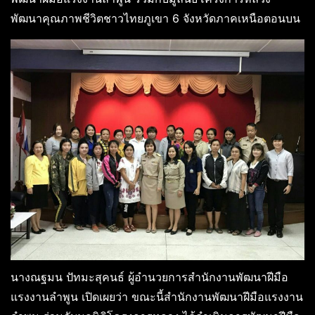
พัฒนาคุณภาพชีวิตชาวไทยภูเขา 6 จังหวัดภาคเหนือตอนบน
นางณฐมน ปัทมะสุคนธ์ ผู้อำนวยการสำนักงานพัฒนาฝีมือ
แรงงานลำพูน เปิดเผยว่า ขณะนี้สำนักงานพัฒนาฝีมือแรงงาน