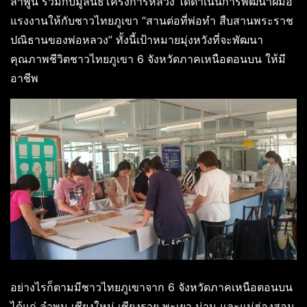
ลำพูน ร่วมกับมูลนิธิโครงการหลวง ได้ดำเนินการพัฒนาฝีมือ
แรงงานให้กับชาวไทยภูเขา “สานต่อที่พ่อทำ สืบสานพระราช
ปณิธานของพ่อหลวง” ทั้งนี้เป้าหมายมุ่งหวังที่จะพัฒนา
คุณภาพชีวิตชาวไทยภูเขา 6 จังหวัดภาคเหนือตอนบน ให้มี
อาชีพ
อย่างไรก็ตามมีชาวไทยภูเขาจาก 6 จังหวัดภาคเหนือตอนบน
ได้แก่ ลำพูน เชียงใหม่ เชียงราย พะเยา น่าน และแม่ฮ่องสอน