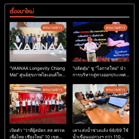
เรื่องมาใหม่
ตระเวนข่าว
ตระเวนข่าว
“VAANAA Longevity Chiang
“ปลัดตุ๋ม” ชู “โอกาสใหม่” นำ
Mai” ศูนย์สุขภาพไฮเอนต์ใหญ่
การบริหารสู่ทางออกประเทศ
สุดในอาเซียน
ไม่ใช่เล่นการเมือง
ตระเวนข่าว
ตระเวนข่าว
เปิดตัว “ว่าที่ผู้สมัคร สส.พรรค
เคาะส่งน้ำช่วงแล้ง 68/69 ใช้
เพื่อไทย เชียงใหม่” 10 เขต
น้ำเขื่อนแม่กวงฯ กว่า 110