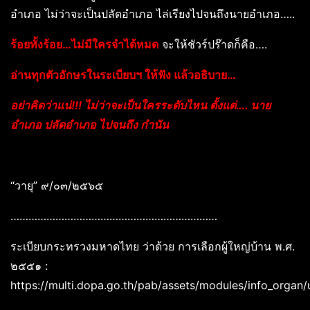
อำเภอ ไม่ว่าจะเป็นปลัดอำเภอ ไล่เรียงไปจนถึงนายอำเภอ…..
ร้อยทั้งร้อย…ไม่มีใครจำได้หมด
จะให้ชัวร์ปร๊าดก็คือ….
อ่านทุกตัวอักษรในระเบียบฯ ให้ฟัง แล้วอธิบาย…
อย่าคิดว่าแน่!!! ไม่ว่าจะเป็นใครระดับไหน ตั้งแต่…. นาย
อำเภอ ปลัดอำเภอ ไปจนถึง กำนัน
“วายุ” ๙/๐๓/๒๕๖๕
……………………………………………………………
ระเบียบกระทรวงมหาดไทย ว่าด้วย การเลือกผู้ใหญ่บ้าน พ.ศ.
๒๕๕๑ :
https://multi.dopa.go.th/pab/assets/modules/info_o