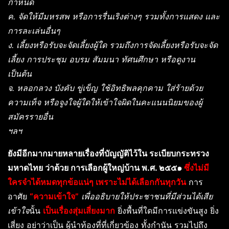
กำหนด
ค. จัดให้มีมหรสพ หรือการรื่นเริงต่างๆ รวมทั้งการแสดง และ
การละเล่นอื่นๆ
ง. เลี้ยงหรือรับจะจัดเลี้ยงผู้ใด รวมถึงการจัดเลี้ยงหรือรับจะจัด
เลี้ยง การประชุม อบรม สัมมนา ทัศนศึกษา หรือดูงาน
เป็นต้น
จ. หลอกลวง บังคับ ขู่เข็ญ ใช้อิทธิพลคุกคาม ใส่ร้ายด้วย
ความเท็จ หรือจูงใจผู้ใดให้เข้าใจผิดในคะแนนนิยมของผู้
สมัครรายอื่น
ฯลฯ
ยังมีอีกมากมายหลายเรื่องที่บัญญัติไว้ใน ระเบียบกระทรวง
มหาดไทย ว่าด้วย การเลือกผู้ใหญ่บ้าน พ.ศ. ๒๕๕๑
ซึ่งไม่มี
ใครจำได้หมดทุกข้อแน่ๆ เพราะไม่ได้เลือกกันทุกวัน
การ
อาศัย
“ความเข้าใจ”
เพื่ออธิบายให้ประชาชนที่มีส่วนได้เสีย
เข้าใจ
นั้น
เป็นเรื่องสุ่มเสี่ยงมาก
ยิ่งพื้นที่ใดมีการแข่งขันสูง ยิ่ง
เสี่ยง อย่าว่าเป็น ผู้นำท้องที่ที่เกี่ยวข้อง ทั้งกำนัน รวมไปถึง