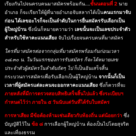
เรียงกันไปจนครบคนมาสมัครพร้อมกัน….
ขั้นนตอนที่ 2
นาย
อำเภอ ก็จะเรียกให้ผู้ที่นายอำเภอจับสลากได้เป็น
คนแรกมาจับ
ก่อน ได้เลขอะไรก็จะเป็นลำดับในการยื่นสมัครรับเลือกเป็น
ผู้ใหญ่บ้าน
ซึ่งนั่นก็หมายความว่า
เลขนั้นจะเป็นเลขประจำตัว
สำหรับใช้หาคะแนนเสียง
จับไปเรื่อยจนครบคนที่มาสมัคร
ใครที่มาสมัครต่อจากกลุ่มที่มาสมัครพร้อมกันก่อนเวลา
๐๘.๓๐ น. ในวันแรกของการรับสมัคร ก็จะได้หมายเลข
ประจำตัวผู้สมัครในลำดับถัดๆ ไป
ก็เป็นอันเสร็จสิ้น
กระบวนการสมัครเพื่อรับเลือกเป็นผู้ใหญ่บ้าน
จากนั้นก็เป็น
เวลาที่ผู้สมัครแต่ละคนจะออกหาคะแนนเสียง
ซึ่งก็ควรที่จะ
ภายหลังที่มีการตรวจสอบสิทธิเสร็จสิ้นไปแล้ว ซึ่งระเบียบฯ
กำหนดไว้ว่า ภายใน ๕ วันนับแต่วันที่ได้รับใบสมัคร
การหาเสียง มีข้อต้องห้ามเช่นเดียวกับท้องถิ่น แต่น้อยกว่า
ซึ่ง
บัญญัติไว้ใน
ข้อ ๘
การเลือกผู้ใหญ่บ้าน ต้องเป็นไปโดยสุจริต
และเที่ยงธรรม