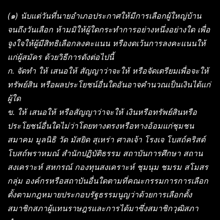
(๑) นับแต่วันที่นายอำเภอประกาศให้มีการเลือกผู้ใหญ่บ้าน
จนถึงวันเลือก ห้ามมิให้ผู้ใดกระทำการอย่างหนึ่งอย่างใด เพื่อ
จูงใจให้ผู้มีสิทธิเลือกลงคะแนน หรืองดเว้นการลงคะแนนให้
แก่ผู้สมัคร ด้วยวิธีการดังต่อไปนี้
ก. จัดทำ ให้ เสนอให้ สัญญาว่าจะให้ หรือจัดเตรียมเพื่อจะให้
ทรัพย์สิน หรือผลประโยชน์อื่นใดอันอาจคำนวณเป็นเงินได้แก่
ผู้ใด
ข. ให้ เสนอให้ หรือสัญญาว่าจะให้ เงินหรือทรัพย์สินหรือ
ประโยชน์อื่นใดไม่ว่าโดยทางตรงหรือทางอ้อมแก่ชุมชน
สมาคม มูลนิธิ วัด มัสยิด สุเหร่า ศาลเจ้า โรงเจ โบสถ์คริสต์
โบสถ์พราหมณ์ สำนักปฏิบัติธรรม สถาบันการศึกษา สถาน
สงเคราะห์ สหกรณ์ กองทุนสงเคราะห์ ชุมนุม ชมรม สโมสร
กลุ่ม องค์กรหรือสถาบันอื่นใดตามที่คณะกรรมการการเลือก
ตั้งตามกฎหมายประกอบรัฐธรรมนูญว่าด้วยการเลือกตั้ง
สมาชิกสภาผู้แทนราษฎรและการได้มาซึ่งสมาชิกวุฒิสภา