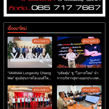
เรื่องมาใหม่
ตระเวนข่าว
ตระเวนข่าว
“VAANAA Longevity Chiang
“ปลัดตุ๋ม” ชู “โอกาสใหม่” นำ
Mai” ศูนย์สุขภาพไฮเอนต์ใหญ่
การบริหารสู่ทางออกประเทศ
สุดในอาเซียน
ไม่ใช่เล่นการเมือง
ตระเวนข่าว
ตระเวนข่าว