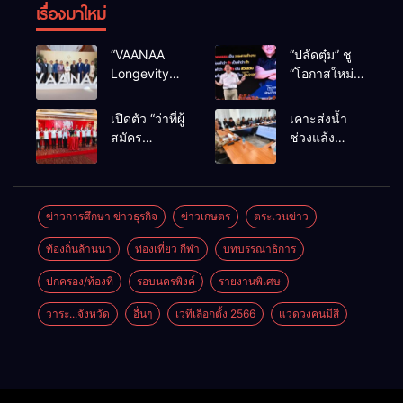
เรื่องมาใหม่
“VAANAA
“ปลัดตุ๋ม” ชู
Longevity
“โอกาสใหม่”
Chiang Mai”
นำการบริหาร
ศูนย์สุขภาพ
สู่ทางออก
เปิดตัว “ว่าที่ผู้
เคาะส่งน้ำ
ไฮเอนต์ใหญ่
ประเทศ ไม่ใช่
สมัคร
ช่วงแล้ง
สุดในอาเซียน
เล่นการเมือง
สส.พรรคเพื่อ
68/69 ใช้น้ำ
ไทย
เขื่อนแม่กวงฯ
เชียงใหม่” 10
กว่า 110 ล้าน
เขตครบ ย้ำจะ
ลบ.ม. ให้
ข่าวการศึกษา ข่าวธุรกิจ
ข่าวเกษตร
ตระเวนข่าว
กลับมาทวง
เกษตรกว่า 1
ท้องถิ่นล้านนา
ท่องเที่ยว กีฬา
บทบรรณาธิการ
เก้าอี้คืน
แสนไร่
ปกครอง/ท้องที่
รอบนครพิงค์
รายงานพิเศษ
วาระ...จังหวัด
อื่นๆ
เวทีเลือกตั้ง 2566
แวดวงคนมีสี