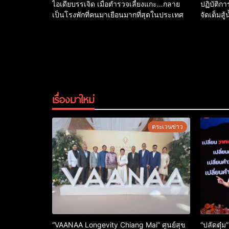
ไอเดียบรรเจิด เมื่อตำรวจเลี้ยงแกะ…กลาย
ปฏิบัติก
เป็นโรงพักที่คนมาเยือนมากที่สุดในประเทศ
จัดเต็มสู
เรื่องมาใหม่
ตระเวนข่าว
“VAANAA Longevity Chiang Mai” ศูนย์สุข
“ปลัดตุ๋ม