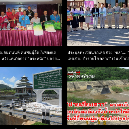
ดอยอินทนนท์ คนพันธุ์อึด ก็เพียงแค่
ประมูลทะเบียนรถเลขสวย “ขล”…..“
! หวังแค่เกิดการ “ตระหนัก” ปลาย
เลขสวย ร่ำรวยโชคลาภ” เงินเข้าก
ามยั่งยืนของธรรมชาติ
หนุนช่วยสังคม