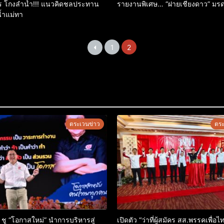
าร โกงลำน้ำ!!! แนวคิดชลประทาน
รายงานพิเศษ… “ฝายเชียงดาว” มร
้น้ำแม่ทา
1
2
ตระเวนข่าว
ตระ
” ชู “โอกาสใหม่” นำการบริหารสู่
เปิดตัว “ว่าที่ผู้สมัคร สส.พรรคเพื่อไ