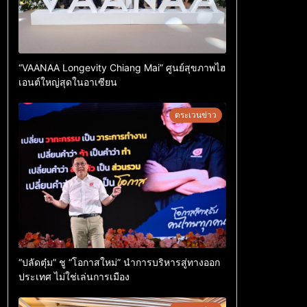
“VAANAA Longevity Chiang Mai” ศูนย์สุขภาพไฮ
เอนต์ใหญ่สุดในอาเซียน
ตระเวนข่าว
“ปลัดตุ๋ม” ชู “โอกาสใหม่” นำการบริหารสู่ทางออก
ประเทศ ไม่ใช่เล่นการเมือง