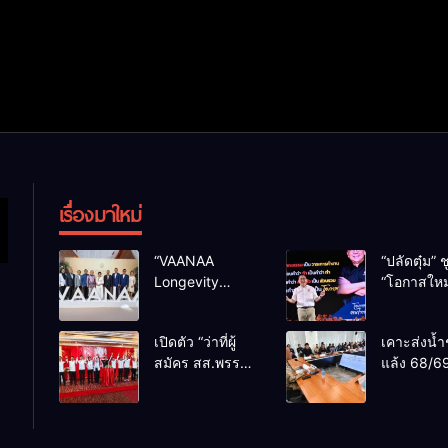
เรื่องมาใหม่
“VAANAA
“ปลัดตุ๋ม” ช
Longevity
“โอกาสใหม
Chiang Mai”
การบริหารส
ศูนย์สุขภาพไฮ
ทางออกปร
เปิดตัว “ว่าที่ผู้
เคาะส่งน้ำ
เอนต์ใหญ่สุดใน
ไม่ใช่เล่น
สมัคร สส.พรรค
แล้ง 68/69
อาเซียน
การเมือง
เพื่อไทย
น้ำเขื่อนแ
เชียงใหม่” 10
กว่า 110 ล
เขตครบ ย้ำจะ
ลบ.ม. ให้เ
กลับมาทวงเก้าอี้
กว่า 1 แสน