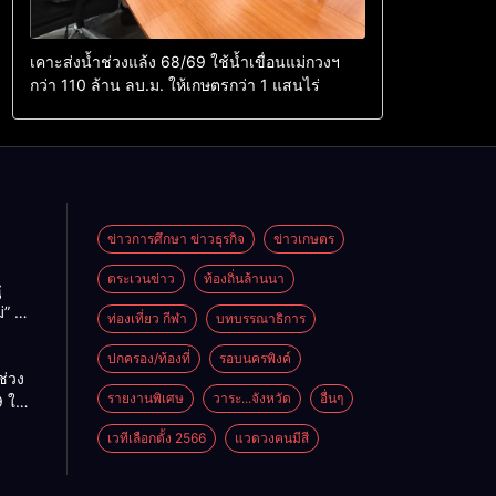
เคาะส่งน้ำช่วงแล้ง 68/69 ใช้น้ำเขื่อนแม่กวงฯ
กว่า 110 ล้าน ลบ.ม. ให้เกษตรกว่า 1 แสนไร่
ข่าวการศึกษา ข่าวธุรกิจ
ข่าวเกษตร
ตระเวนข่าว
ท้องถิ่นล้านนา
ู
่” นำ
ท่องเที่ยว กีฬา
บทบรรณาธิการ
ู่
ะเทศ
ปกครอง/ท้องที่
รอบนครพิงค์
ช่วง
รายงานพิเศษ
วาระ...จังหวัด
อื่นๆ
 ใช้
ม่กวงฯ
เวทีเลือกตั้ง 2566
แวดวงคนมีสี
้าน
กษตร
ไร่