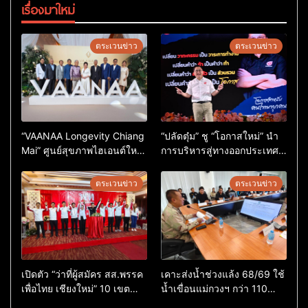
เรื่องมาใหม่
ตระเวนข่าว
ตระเวนข่าว
“VAANAA Longevity Chiang
“ปลัดตุ๋ม” ชู “โอกาสใหม่” นำ
Mai” ศูนย์สุขภาพไฮเอนต์ใหญ่
การบริหารสู่ทางออกประเทศ
สุดในอาเซียน
ไม่ใช่เล่นการเมือง
ตระเวนข่าว
ตระเวนข่าว
เปิดตัว “ว่าที่ผู้สมัคร สส.พรรค
เคาะส่งน้ำช่วงแล้ง 68/69 ใช้
เพื่อไทย เชียงใหม่” 10 เขต
น้ำเขื่อนแม่กวงฯ กว่า 110
ครบ ย้ำจะกลับมาทวงเก้าอี้คืน
ล้าน ลบ.ม. ให้เกษตรกว่า 1