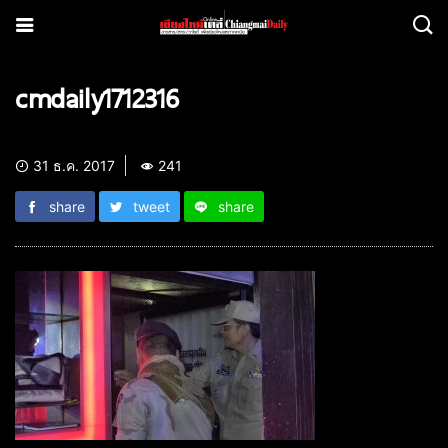
cmdaily1712316
31 ธ.ค. 2017
241
share
tweet
share