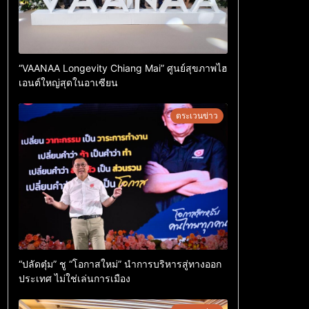
“VAANAA Longevity Chiang Mai” ศูนย์สุขภาพไฮ
เอนต์ใหญ่สุดในอาเซียน
ตระเวนข่าว
“ปลัดตุ๋ม” ชู “โอกาสใหม่” นำการบริหารสู่ทางออก
ประเทศ ไม่ใช่เล่นการเมือง