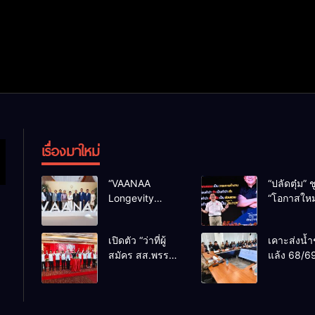
เรื่องมาใหม่
“VAANAA
“ปลัดตุ๋ม” ช
Longevity
“โอกาสใหม
Chiang Mai”
การบริหารส
ศูนย์สุขภาพไฮ
ทางออกปร
เปิดตัว “ว่าที่ผู้
เคาะส่งน้ำ
เอนต์ใหญ่สุดใน
ไม่ใช่เล่น
สมัคร สส.พรรค
แล้ง 68/69
อาเซียน
การเมือง
เพื่อไทย
น้ำเขื่อนแ
เชียงใหม่” 10
กว่า 110 ล
เขตครบ ย้ำจะ
ลบ.ม. ให้เ
กลับมาทวงเก้าอี้
กว่า 1 แสน