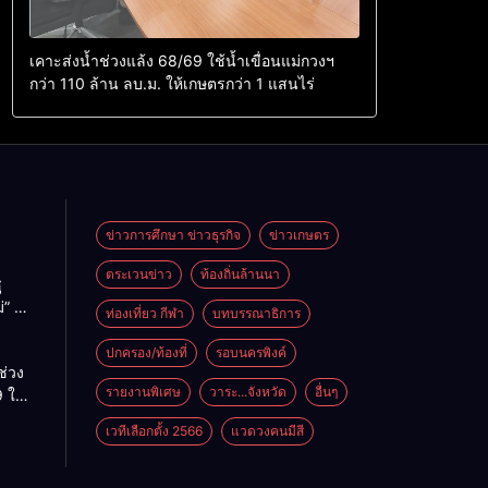
เคาะส่งน้ำช่วงแล้ง 68/69 ใช้น้ำเขื่อนแม่กวงฯ
กว่า 110 ล้าน ลบ.ม. ให้เกษตรกว่า 1 แสนไร่
ข่าวการศึกษา ข่าวธุรกิจ
ข่าวเกษตร
ตระเวนข่าว
ท้องถิ่นล้านนา
ู
่” นำ
ท่องเที่ยว กีฬา
บทบรรณาธิการ
ู่
ะเทศ
ปกครอง/ท้องที่
รอบนครพิงค์
ช่วง
รายงานพิเศษ
วาระ...จังหวัด
อื่นๆ
 ใช้
ม่กวงฯ
เวทีเลือกตั้ง 2566
แวดวงคนมีสี
้าน
กษตร
ไร่