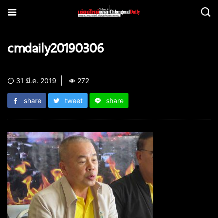
cmdaily20190306
31 มี.ค. 2019
272
share
tweet
share