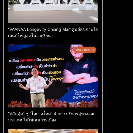
“VAANAA Longevity Chiang Mai” ศูนย์สุขภาพไฮ
เอนต์ใหญ่สุดในอาเซียน
ตระเวนข่าว
“ปลัดตุ๋ม” ชู “โอกาสใหม่” นำการบริหารสู่ทางออก
ประเทศ ไม่ใช่เล่นการเมือง