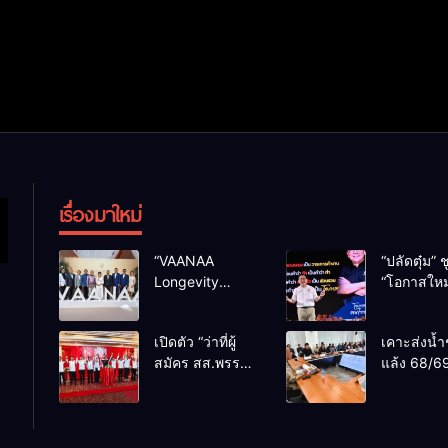
เรื่องมาใหม่
“VAANAA
“ปลัดตุ๋ม” ช
Longevity
“โอกาสใหม
Chiang Mai”
การบริหารส
ศูนย์สุขภาพไฮ
ทางออกปร
เปิดตัว “ว่าที่ผู้
เคาะส่งน้ำ
เอนต์ใหญ่สุดใน
ไม่ใช่เล่น
สมัคร สส.พรรค
แล้ง 68/69
อาเซียน
การเมือง
เพื่อไทย
น้ำเขื่อนแ
เชียงใหม่” 10
กว่า 110 ล
เขตครบ ย้ำจะ
ลบ.ม. ให้เ
กลับมาทวงเก้าอี้
กว่า 1 แสน