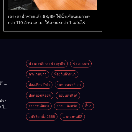
เคาะส่งน้ำช่วงแล้ง 68/69 ใช้น้ำเขื่อนแม่กวงฯ
กว่า 110 ล้าน ลบ.ม. ให้เกษตรกว่า 1 แสนไร่
ข่าวการศึกษา ข่าวธุรกิจ
ข่าวเกษตร
ตระเวนข่าว
ท้องถิ่นล้านนา
ู
่” นำ
ท่องเที่ยว กีฬา
บทบรรณาธิการ
ู่
ะเทศ
ปกครอง/ท้องที่
รอบนครพิงค์
ช่วง
รายงานพิเศษ
วาระ...จังหวัด
อื่นๆ
 ใช้
ม่กวงฯ
เวทีเลือกตั้ง 2566
แวดวงคนมีสี
้าน
กษตร
ไร่