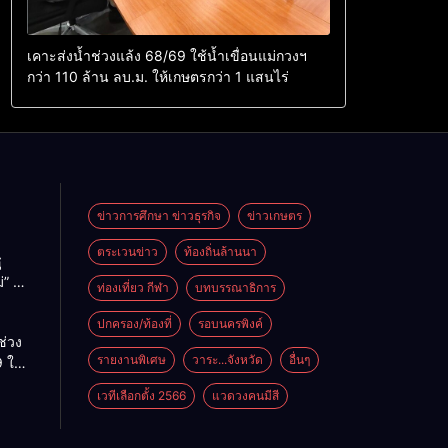
เคาะส่งน้ำช่วงแล้ง 68/69 ใช้น้ำเขื่อนแม่กวงฯ
กว่า 110 ล้าน ลบ.ม. ให้เกษตรกว่า 1 แสนไร่
ข่าวการศึกษา ข่าวธุรกิจ
ข่าวเกษตร
ตระเวนข่าว
ท้องถิ่นล้านนา
ู
่” นำ
ท่องเที่ยว กีฬา
บทบรรณาธิการ
ู่
ะเทศ
ปกครอง/ท้องที่
รอบนครพิงค์
ช่วง
รายงานพิเศษ
วาระ...จังหวัด
อื่นๆ
 ใช้
ม่กวงฯ
เวทีเลือกตั้ง 2566
แวดวงคนมีสี
้าน
กษตร
ไร่