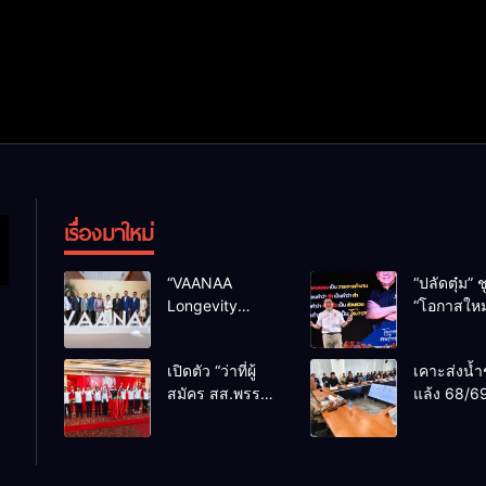
เรื่องมาใหม่
“VAANAA
“ปลัดตุ๋ม” ช
Longevity
“โอกาสใหม
Chiang Mai”
การบริหารส
ศูนย์สุขภาพไฮ
ทางออกปร
เปิดตัว “ว่าที่ผู้
เคาะส่งน้ำ
เอนต์ใหญ่สุดใน
ไม่ใช่เล่น
สมัคร สส.พรรค
แล้ง 68/69
อาเซียน
การเมือง
เพื่อไทย
น้ำเขื่อนแ
เชียงใหม่” 10
กว่า 110 ล
เขตครบ ย้ำจะ
ลบ.ม. ให้เ
กลับมาทวงเก้าอี้
กว่า 1 แสน