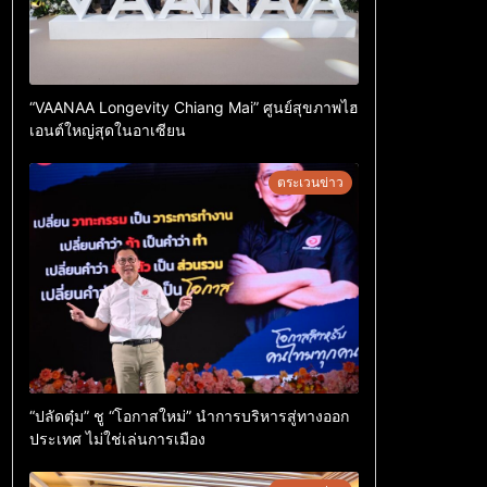
“VAANAA Longevity Chiang Mai” ศูนย์สุขภาพไฮ
เอนต์ใหญ่สุดในอาเซียน
ตระเวนข่าว
“ปลัดตุ๋ม” ชู “โอกาสใหม่” นำการบริหารสู่ทางออก
ประเทศ ไม่ใช่เล่นการเมือง