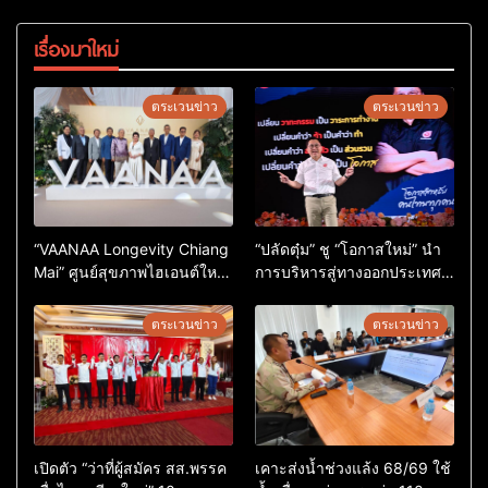
เรื่องมาใหม่
ตระเวนข่าว
ตระเวนข่าว
“VAANAA Longevity Chiang
“ปลัดตุ๋ม” ชู “โอกาสใหม่” นำ
Mai” ศูนย์สุขภาพไฮเอนต์ใหญ่
การบริหารสู่ทางออกประเทศ
สุดในอาเซียน
ไม่ใช่เล่นการเมือง
ตระเวนข่าว
ตระเวนข่าว
เปิดตัว “ว่าที่ผู้สมัคร สส.พรรค
เคาะส่งน้ำช่วงแล้ง 68/69 ใช้