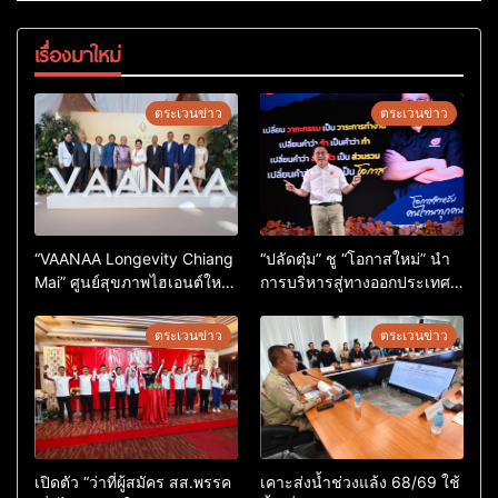
เรื่องมาใหม่
ตระเวนข่าว
ตระเวนข่าว
“VAANAA Longevity Chiang
“ปลัดตุ๋ม” ชู “โอกาสใหม่” นำ
Mai” ศูนย์สุขภาพไฮเอนต์ใหญ่
การบริหารสู่ทางออกประเทศ
สุดในอาเซียน
ไม่ใช่เล่นการเมือง
ตระเวนข่าว
ตระเวนข่าว
เปิดตัว “ว่าที่ผู้สมัคร สส.พรรค
เคาะส่งน้ำช่วงแล้ง 68/69 ใช้