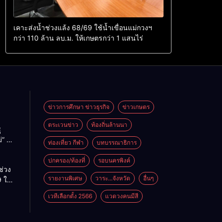
เคาะส่งน้ำช่วงแล้ง 68/69 ใช้น้ำเขื่อนแม่กวงฯ
กว่า 110 ล้าน ลบ.ม. ให้เกษตรกว่า 1 แสนไร่
ข่าวการศึกษา ข่าวธุรกิจ
ข่าวเกษตร
ตระเวนข่าว
ท้องถิ่นล้านนา
ู
่” นำ
ท่องเที่ยว กีฬา
บทบรรณาธิการ
ู่
ะเทศ
ปกครอง/ท้องที่
รอบนครพิงค์
ช่วง
รายงานพิเศษ
วาระ...จังหวัด
อื่นๆ
 ใช้
ม่กวงฯ
เวทีเลือกตั้ง 2566
แวดวงคนมีสี
้าน
กษตร
ไร่