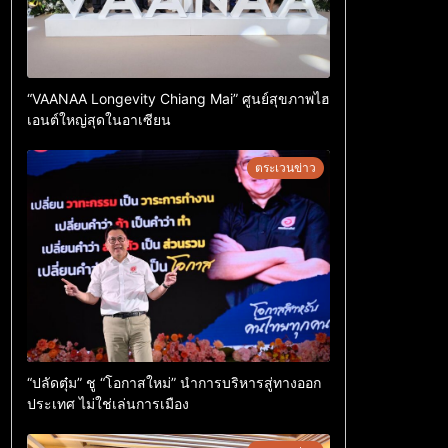
“VAANAA Longevity Chiang Mai” ศูนย์สุขภาพไฮ
เอนต์ใหญ่สุดในอาเซียน
ตระเวนข่าว
“ปลัดตุ๋ม” ชู “โอกาสใหม่” นำการบริหารสู่ทางออก
ประเทศ ไม่ใช่เล่นการเมือง