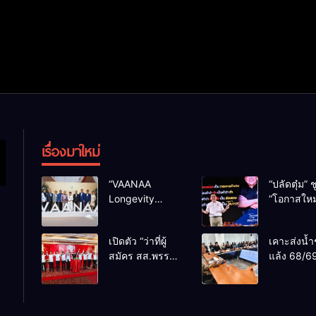
เรื่องมาใหม่
“VAANAA
“ปลัดตุ๋ม” ช
Longevity
“โอกาสใหม
Chiang Mai”
การบริหารส
ศูนย์สุขภาพไฮ
ทางออกปร
เปิดตัว “ว่าที่ผู้
เคาะส่งน้ำ
เอนต์ใหญ่สุดใน
ไม่ใช่เล่น
สมัคร สส.พรรค
แล้ง 68/69
อาเซียน
การเมือง
เพื่อไทย
น้ำเขื่อนแ
เชียงใหม่” 10
กว่า 110 ล
เขตครบ ย้ำจะ
ลบ.ม. ให้เ
กลับมาทวงเก้าอี้
กว่า 1 แสน