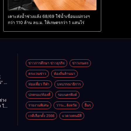
เคาะส่งน้ำช่วงแล้ง 68/69 ใช้น้ำเขื่อนแม่กวงฯ
กว่า 110 ล้าน ลบ.ม. ให้เกษตรกว่า 1 แสนไร่
ข่าวการศึกษา ข่าวธุรกิจ
ข่าวเกษตร
ตระเวนข่าว
ท้องถิ่นล้านนา
ู
่” นำ
ท่องเที่ยว กีฬา
บทบรรณาธิการ
ู่
ะเทศ
ปกครอง/ท้องที่
รอบนครพิงค์
ช่วง
รายงานพิเศษ
วาระ...จังหวัด
อื่นๆ
 ใช้
ม่กวงฯ
เวทีเลือกตั้ง 2566
แวดวงคนมีสี
้าน
กษตร
ไร่