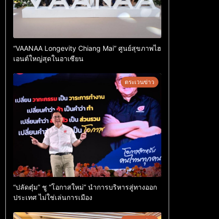
“VAANAA Longevity Chiang Mai” ศูนย์สุขภาพไฮ
เอนต์ใหญ่สุดในอาเซียน
ตระเวนข่าว
“ปลัดตุ๋ม” ชู “โอกาสใหม่” นำการบริหารสู่ทางออก
ประเทศ ไม่ใช่เล่นการเมือง