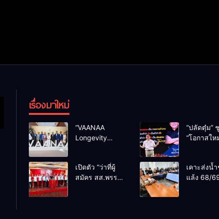
เรื่องมาใหม่
“VAANAA
“ปลัดตุ๋ม” ช
Longevity
“โอกาสใหม
Chiang Mai”
การบริหารส
ศูนย์สุขภาพไฮ
ทางออกปร
เปิดตัว “ว่าที่ผู้
เคาะส่งน้ำ
เอนต์ใหญ่สุดใน
ไม่ใช่เล่น
สมัคร สส.พรรค
แล้ง 68/69
อาเซียน
การเมือง
เพื่อไทย
น้ำเขื่อนแ
เชียงใหม่” 10
กว่า 110 ล
เขตครบ ย้ำจะ
ลบ.ม. ให้เ
กลับมาทวงเก้าอี้
กว่า 1 แสน