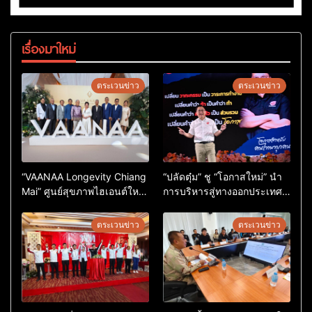
เรื่องมาใหม่
ตระเวนข่าว
ตระเวนข่าว
“VAANAA Longevity Chiang
“ปลัดตุ๋ม” ชู “โอกาสใหม่” นำ
Mai” ศูนย์สุขภาพไฮเอนต์ใหญ่
การบริหารสู่ทางออกประเทศ
สุดในอาเซียน
ไม่ใช่เล่นการเมือง
ตระเวนข่าว
ตระเวนข่าว