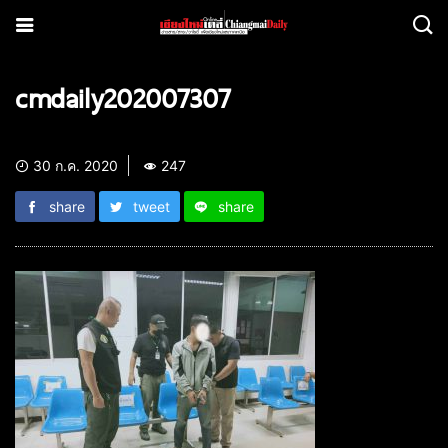
cmdaily202007307
30 ก.ค. 2020
247
share
tweet
share