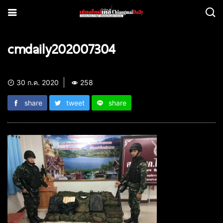
cmdaily202007304
30 ก.ค. 2020
258
share
tweet
share