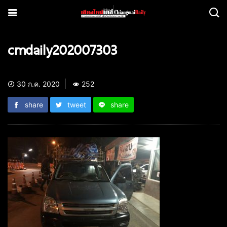
cmdaily202007303
30 ก.ค. 2020
252
share
tweet
share