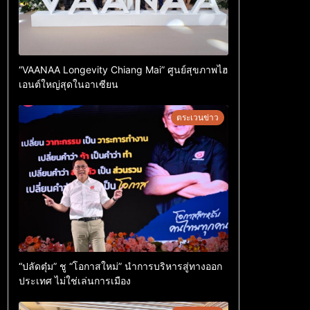
“VAANAA Longevity Chiang Mai” ศูนย์สุขภาพไฮ
เอนต์ใหญ่สุดในอาเซียน
ตระเวนข่าว
“ปลัดตุ๋ม” ชู “โอกาสใหม่” นำการบริหารสู่ทางออก
ประเทศ ไม่ใช่เล่นการเมือง