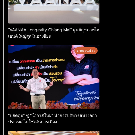
“VAANAA Longevity Chiang Mai” ศูนย์สุขภาพไฮ
เอนต์ใหญ่สุดในอาเซียน
ตระเวนข่าว
“ปลัดตุ๋ม” ชู “โอกาสใหม่” นำการบริหารสู่ทางออก
ประเทศ ไม่ใช่เล่นการเมือง