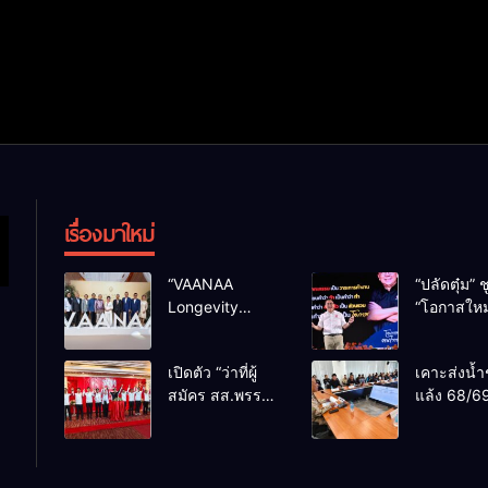
เรื่องมาใหม่
“VAANAA
“ปลัดตุ๋ม” ช
Longevity
“โอกาสใหม
Chiang Mai”
การบริหารส
ศูนย์สุขภาพไฮ
ทางออกปร
เปิดตัว “ว่าที่ผู้
เคาะส่งน้ำ
เอนต์ใหญ่สุดใน
ไม่ใช่เล่น
สมัคร สส.พรรค
แล้ง 68/69
อาเซียน
การเมือง
เพื่อไทย
น้ำเขื่อนแ
เชียงใหม่” 10
กว่า 110 ล
เขตครบ ย้ำจะ
ลบ.ม. ให้เ
กลับมาทวงเก้าอี้
กว่า 1 แสน