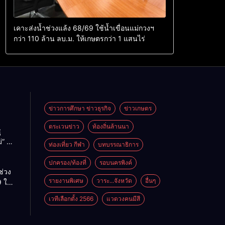
เคาะส่งน้ำช่วงแล้ง 68/69 ใช้น้ำเขื่อนแม่กวงฯ
กว่า 110 ล้าน ลบ.ม. ให้เกษตรกว่า 1 แสนไร่
ข่าวการศึกษา ข่าวธุรกิจ
ข่าวเกษตร
ตระเวนข่าว
ท้องถิ่นล้านนา
ู
่” นำ
ท่องเที่ยว กีฬา
บทบรรณาธิการ
ู่
ะเทศ
ปกครอง/ท้องที่
รอบนครพิงค์
ช่วง
รายงานพิเศษ
วาระ...จังหวัด
อื่นๆ
 ใช้
ม่กวงฯ
เวทีเลือกตั้ง 2566
แวดวงคนมีสี
้าน
กษตร
ไร่