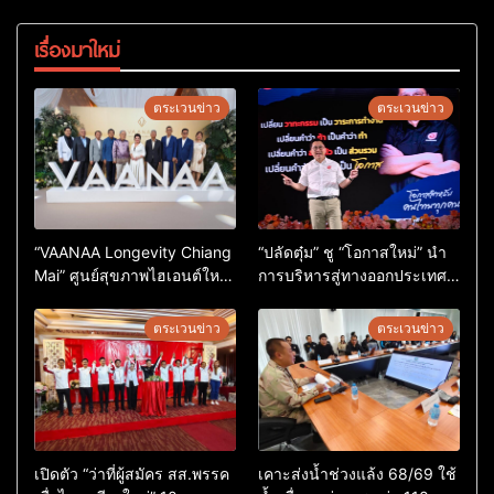
เรื่องมาใหม่
ตระเวนข่าว
ตระเวนข่าว
“VAANAA Longevity Chiang
“ปลัดตุ๋ม” ชู “โอกาสใหม่” นำ
Mai” ศูนย์สุขภาพไฮเอนต์ใหญ่
การบริหารสู่ทางออกประเทศ
สุดในอาเซียน
ไม่ใช่เล่นการเมือง
ตระเวนข่าว
ตระเวนข่าว
เปิดตัว “ว่าที่ผู้สมัคร สส.พรรค
เคาะส่งน้ำช่วงแล้ง 68/69 ใช้