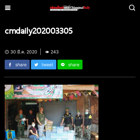
cmdaily202003305
30 มี.ค. 2020
243
share
tweet
share