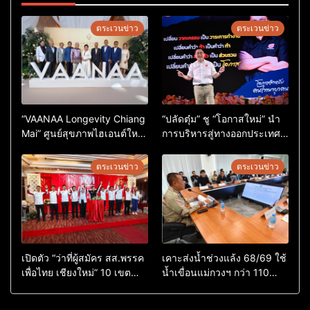
ตระเวนข่าว
ตระเวนข่าว
“VAANAA Longevity Chiang
“ปลัดตุ๋ม” ชู “โอกาสใหม่” นำ
Mai” ศูนย์สุขภาพไฮเอนต์ใหญ่
การบริหารสู่ทางออกประเทศ
สุดในอาเซียน
ไม่ใช่เล่นการเมือง
ตระเวนข่าว
ตระเวนข่าว
เปิดตัว “ว่าที่ผู้สมัคร สส.พรรค
เคาะส่งน้ำช่วงแล้ง 68/69 ใช้
เพื่อไทย เชียงใหม่” 10 เขต
น้ำเขื่อนแม่กวงฯ กว่า 110
ครบ ย้ำจะกลับมาทวงเก้าอี้คืน
ล้าน ลบ.ม. ให้เกษตรกว่า 1
แสนไร่