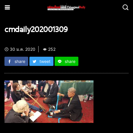
cmdaily202001309
30 ม.ค. 2020
252
share
tweet
share