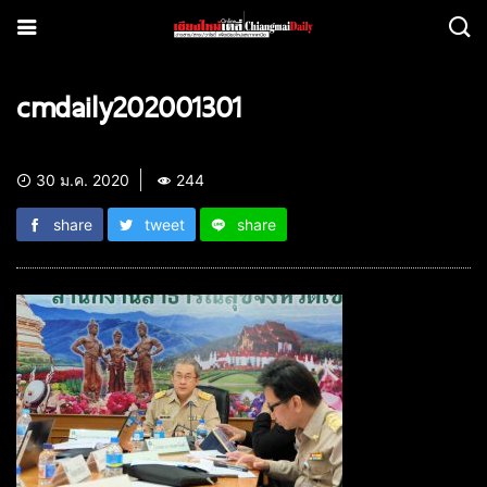
cmdaily202001301
30 ม.ค. 2020
244
share
tweet
share