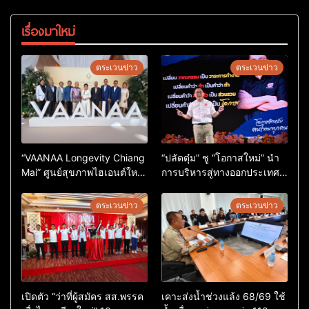
เรื่องมาใหม่
ตระเวนข่าว
ตระเวนข่าว
“VAANAA Longevity Chiang
“ปลัดตุ๋ม” ชู “โอกาสใหม่” นำ
Mai” ศูนย์สุขภาพไฮเอนต์ใหญ่
การบริหารสู่ทางออกประเทศ
สุดในอาเซียน
ไม่ใช่เล่นการเมือง
ตระเวนข่าว
ตระเวนข่าว
เปิดตัว “ว่าที่ผู้สมัคร สส.พรรค
เคาะส่งน้ำช่วงแล้ง 68/69 ใช้