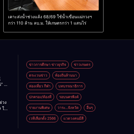
เคาะส่งน้ำช่วงแล้ง 68/69 ใช้น้ำเขื่อนแม่กวงฯ
กว่า 110 ล้าน ลบ.ม. ให้เกษตรกว่า 1 แสนไร่
ข่าวการศึกษา ข่าวธุรกิจ
ข่าวเกษตร
ตระเวนข่าว
ท้องถิ่นล้านนา
ู
่” นำ
ท่องเที่ยว กีฬา
บทบรรณาธิการ
ู่
ะเทศ
ปกครอง/ท้องที่
รอบนครพิงค์
ช่วง
รายงานพิเศษ
วาระ...จังหวัด
อื่นๆ
 ใช้
ม่กวงฯ
เวทีเลือกตั้ง 2566
แวดวงคนมีสี
้าน
กษตร
ไร่