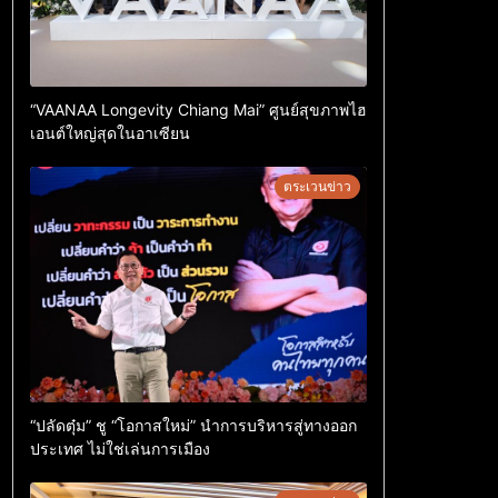
“VAANAA Longevity Chiang Mai” ศูนย์สุขภาพไฮ
เอนต์ใหญ่สุดในอาเซียน
ตระเวนข่าว
“ปลัดตุ๋ม” ชู “โอกาสใหม่” นำการบริหารสู่ทางออก
ประเทศ ไม่ใช่เล่นการเมือง