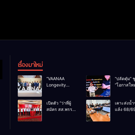
เรื่องมาใหม่
“VAANAA
“ปลัดตุ๋ม” ช
Longevity
“โอกาสใหม
Chiang Mai”
การบริหารส
ศูนย์สุขภาพไฮ
ทางออกปร
เปิดตัว “ว่าที่ผู้
เคาะส่งน้ำ
เอนต์ใหญ่สุดใน
ไม่ใช่เล่น
สมัคร สส.พรรค
แล้ง 68/69
อาเซียน
การเมือง
เพื่อไทย
น้ำเขื่อนแ
เชียงใหม่” 10
กว่า 110 ล
เขตครบ ย้ำจะ
ลบ.ม. ให้เ
กลับมาทวงเก้าอี้
กว่า 1 แสน