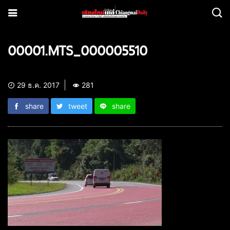
00001.MTS_000005510
29 ธ.ค. 2017
281
share
tweet
share