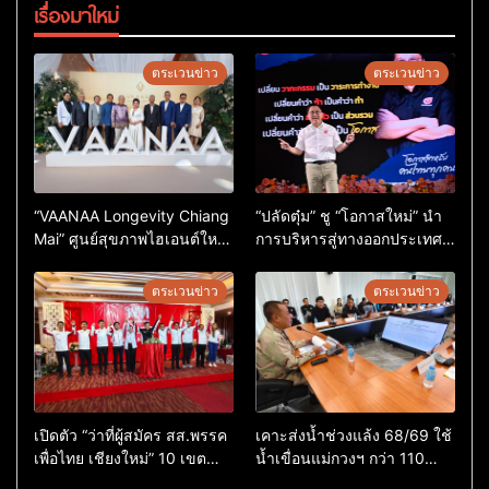
เรื่องมาใหม่
ตระเวนข่าว
ตระเวนข่าว
“VAANAA Longevity Chiang
“ปลัดตุ๋ม” ชู “โอกาสใหม่” นำ
Mai” ศูนย์สุขภาพไฮเอนต์ใหญ่
การบริหารสู่ทางออกประเทศ
สุดในอาเซียน
ไม่ใช่เล่นการเมือง
ตระเวนข่าว
ตระเวนข่าว
เปิดตัว “ว่าที่ผู้สมัคร สส.พรรค
เคาะส่งน้ำช่วงแล้ง 68/69 ใช้
เพื่อไทย เชียงใหม่” 10 เขต
น้ำเขื่อนแม่กวงฯ กว่า 110
ครบ ย้ำจะกลับมาทวงเก้าอี้คืน
ล้าน ลบ.ม. ให้เกษตรกว่า 1