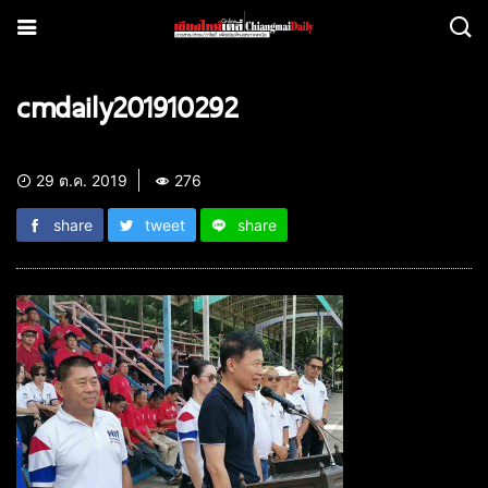
cmdaily201910292
29 ต.ค. 2019
276
share
tweet
share