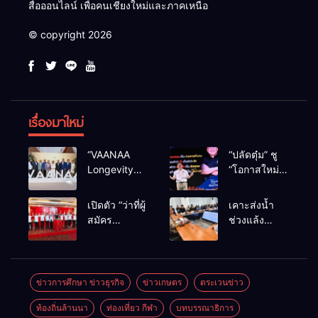
สื่อออนไลน์ เพื่อคนเชียงใหม่และภาคเหนือ
© copyright 2026
เรื่องมาใหม่
“VAANAA
“ปลัดตุ๋ม” ชู
Longevity
“โอกาสใหม่”
Chiang Mai”
นำการบริหาร
ศูนย์สุขภาพ
สู่ทางออก
เปิดตัว “ว่าที่ผู้
เคาะส่งน้ำ
ไฮเอนต์ใหญ่
ประเทศ ไม่ใช่
สมัคร
ช่วงแล้ง
สุดในอาเซียน
เล่นการเมือง
สส.พรรคเพื่อ
68/69 ใช้น้ำ
ไทย
เขื่อนแม่กวงฯ
เชียงใหม่” 10
กว่า 110 ล้าน
เขตครบ ย้ำจะ
ลบ.ม. ให้
ข่าวการศึกษา ข่าวธุรกิจ
ข่าวเกษตร
ตระเวนข่าว
กลับมาทวง
เกษตรกว่า 1
ท้องถิ่นล้านนา
ท่องเที่ยว กีฬา
บทบรรณาธิการ
เก้าอี้คืน
แสนไร่