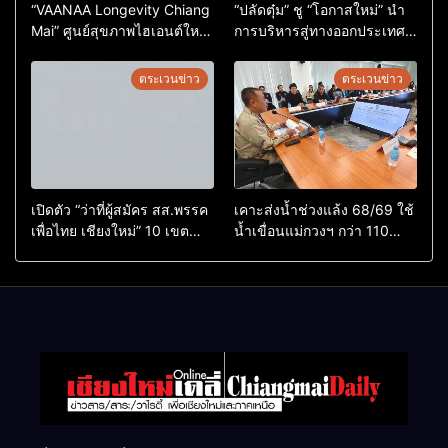
“VAANAA Longevity Chiang
“ปลัดตุ๋ม” ชู “โอกาสใหม่” นำ
Mai” ศูนย์สุขภาพไฮเอนต์ใหญ่
การบริหารสู่ทางออกประเทศ
สุดในอาเซียน
ไม่ใช่เล่นการเมือง
ตระเวนข่าว
ตระเวนข่าว
เปิดตัว “ว่าที่ผู้สมัคร สส.พรรค
เคาะส่งน้ำช่วงแล้ง 68/69 ใช้
เพื่อไทย เชียงใหม่” 10 เขต
น้ำเขื่อนแม่กวงฯ กว่า 110
ครบ ย้ำจะกลับมาทวงเก้าอี้คืน
ล้าน ลบ.ม. ให้เกษตรกว่า 1
แสนไร่