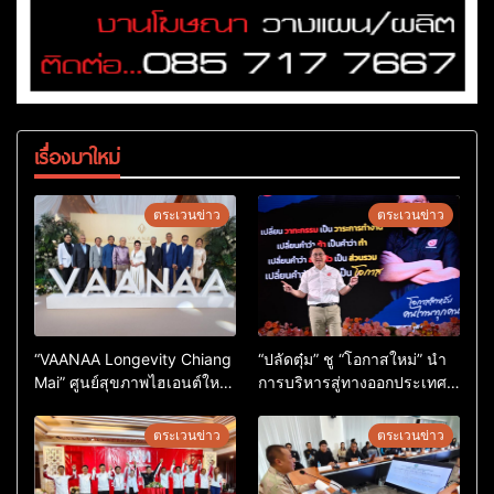
เรื่องมาใหม่
ตระเวนข่าว
ตระเวนข่าว
“VAANAA Longevity Chiang
“ปลัดตุ๋ม” ชู “โอกาสใหม่” นำ
Mai” ศูนย์สุขภาพไฮเอนต์ใหญ่
การบริหารสู่ทางออกประเทศ
สุดในอาเซียน
ไม่ใช่เล่นการเมือง
ตระเวนข่าว
ตระเวนข่าว