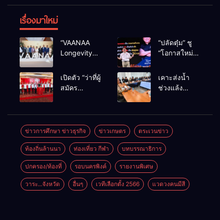
เรื่องมาใหม่
“VAANAA
“ปลัดตุ๋ม” ชู
Longevity
“โอกาสใหม่”
Chiang Mai”
นำการบริหาร
ศูนย์สุขภาพ
สู่ทางออก
เปิดตัว “ว่าที่ผู้
เคาะส่งน้ำ
ไฮเอนต์ใหญ่
ประเทศ ไม่ใช่
สมัคร
ช่วงแล้ง
สุดในอาเซียน
เล่นการเมือง
สส.พรรคเพื่อ
68/69 ใช้น้ำ
ไทย
เขื่อนแม่กวงฯ
เชียงใหม่” 10
กว่า 110 ล้าน
เขตครบ ย้ำจะ
ลบ.ม. ให้
ข่าวการศึกษา ข่าวธุรกิจ
ข่าวเกษตร
ตระเวนข่าว
กลับมาทวง
เกษตรกว่า 1
ท้องถิ่นล้านนา
ท่องเที่ยว กีฬา
บทบรรณาธิการ
เก้าอี้คืน
แสนไร่
ปกครอง/ท้องที่
รอบนครพิงค์
รายงานพิเศษ
วาระ...จังหวัด
อื่นๆ
เวทีเลือกตั้ง 2566
แวดวงคนมีสี