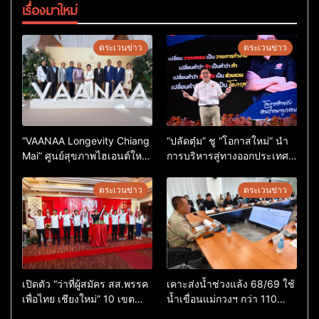
เรื่องมาใหม่
ตระเวนข่าว
ตระเวนข่าว
“VAANAA Longevity Chiang
“ปลัดตุ๋ม” ชู “โอกาสใหม่” นำ
Mai” ศูนย์สุขภาพไฮเอนต์ใหญ่
การบริหารสู่ทางออกประเทศ
สุดในอาเซียน
ไม่ใช่เล่นการเมือง
ตระเวนข่าว
ตระเวนข่าว
เปิดตัว “ว่าที่ผู้สมัคร สส.พรรค
เคาะส่งน้ำช่วงแล้ง 68/69 ใช้
เพื่อไทย เชียงใหม่” 10 เขต
น้ำเขื่อนแม่กวงฯ กว่า 110
ครบ ย้ำจะกลับมาทวงเก้าอี้คืน
ล้าน ลบ.ม. ให้เกษตรกว่า 1