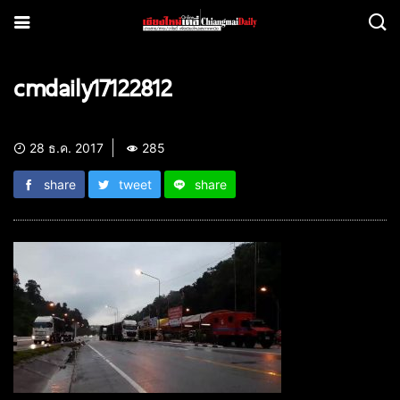
cmdaily17122812
28 ธ.ค. 2017
285
share
tweet
share