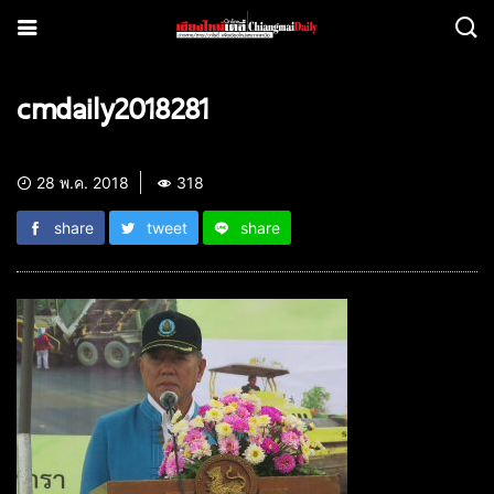
cmdaily2018281
28 พ.ค. 2018
318
share
tweet
share