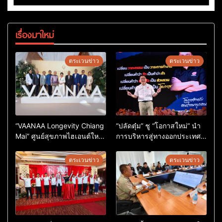
เรื่องมาใหม่
ตระเวนข่าว
ตระเวนข่าว
“VAANAA Longevity Chiang
“ปลัดตุ๋ม” ชู “โอกาสใหม่” นำ
Mai” ศูนย์สุขภาพไฮเอนต์ใหญ่
การบริหารสู่ทางออกประเทศ
สุดในอาเซียน
ไม่ใช่เล่นการเมือง
ตระเวนข่าว
ตระเวนข่าว