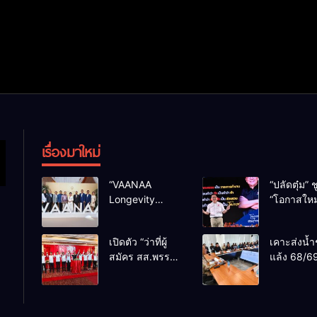
เรื่องมาใหม่
“VAANAA
“ปลัดตุ๋ม” ช
Longevity
“โอกาสใหม
Chiang Mai”
การบริหารส
ศูนย์สุขภาพไฮ
ทางออกปร
เปิดตัว “ว่าที่ผู้
เคาะส่งน้ำ
เอนต์ใหญ่สุดใน
ไม่ใช่เล่น
สมัคร สส.พรรค
แล้ง 68/69
อาเซียน
การเมือง
เพื่อไทย
น้ำเขื่อนแ
เชียงใหม่” 10
กว่า 110 ล
เขตครบ ย้ำจะ
ลบ.ม. ให้เ
กลับมาทวงเก้าอี้
กว่า 1 แสน