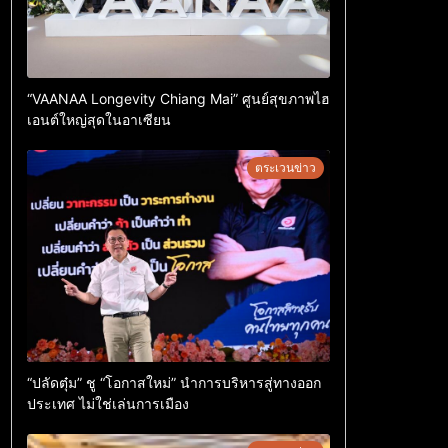
“VAANAA Longevity Chiang Mai” ศูนย์สุขภาพไฮ
เอนต์ใหญ่สุดในอาเซียน
ตระเวนข่าว
“ปลัดตุ๋ม” ชู “โอกาสใหม่” นำการบริหารสู่ทางออก
ประเทศ ไม่ใช่เล่นการเมือง