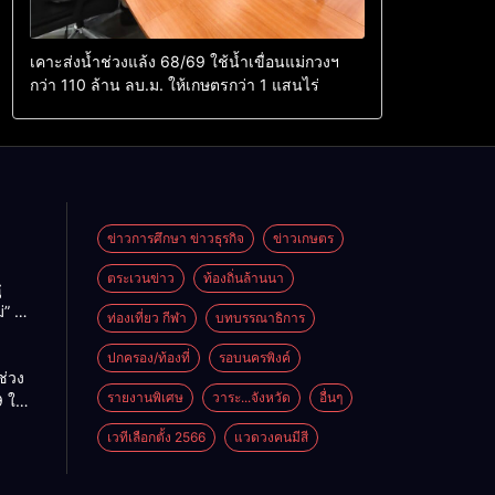
เคาะส่งน้ำช่วงแล้ง 68/69 ใช้น้ำเขื่อนแม่กวงฯ
กว่า 110 ล้าน ลบ.ม. ให้เกษตรกว่า 1 แสนไร่
ข่าวการศึกษา ข่าวธุรกิจ
ข่าวเกษตร
ตระเวนข่าว
ท้องถิ่นล้านนา
ู
่” นำ
ท่องเที่ยว กีฬา
บทบรรณาธิการ
ู่
ะเทศ
ปกครอง/ท้องที่
รอบนครพิงค์
ช่วง
รายงานพิเศษ
วาระ...จังหวัด
อื่นๆ
 ใช้
ม่กวงฯ
เวทีเลือกตั้ง 2566
แวดวงคนมีสี
้าน
กษตร
ไร่