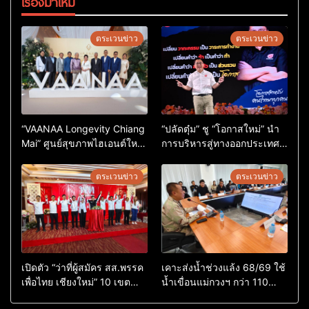
เรื่องมาใหม่
ตระเวนข่าว
ตระเวนข่าว
“VAANAA Longevity Chiang
“ปลัดตุ๋ม” ชู “โอกาสใหม่” นำ
Mai” ศูนย์สุขภาพไฮเอนต์ใหญ่
การบริหารสู่ทางออกประเทศ
สุดในอาเซียน
ไม่ใช่เล่นการเมือง
ตระเวนข่าว
ตระเวนข่าว
เปิดตัว “ว่าที่ผู้สมัคร สส.พรรค
เคาะส่งน้ำช่วงแล้ง 68/69 ใช้
เพื่อไทย เชียงใหม่” 10 เขต
น้ำเขื่อนแม่กวงฯ กว่า 110
ครบ ย้ำจะกลับมาทวงเก้าอี้คืน
ล้าน ลบ.ม. ให้เกษตรกว่า 1