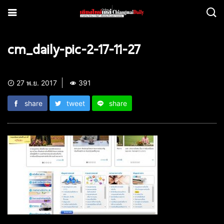
cm_daily-pic-2-17-11-27
27 พ.ย. 2017
391
share
tweet
share