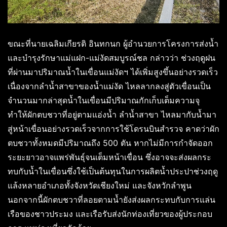
ขณะที่นายเฉลิมเกียรติ อินทกนก ผู้อำนวยการโครงการส่งน้ำ
และบำรุงรักษาแม่แฝก-แม่งัดสมบูรณ์ชล กล่าวว่า ช่วงฤดูฝน
ที่ผ่านมาปริมาณน้ำในเขื่อนแม่งัดฯ ได้เพิ่มสูงขึ้นอย่างรวดเร็ว
เนื่องจากลำน้ำสาขาของน้ำแม่งัด ไหลลากลงสู่ตัวเขื่อนเป็น
จำนวนมากล่าสุดน้ำในเขื่อนมีปริมาณกักเก็บเต็มความจุ
ทำให้ผักตบชวาที่อยู่ตามแอ่งน้ำ ลำน้ำสาขา ไหลมากับน้ำมา
สู่หน้าเขื่อนอย่างรวดเร็วจากการใช้โดรนบินสำรวจ คาดว่าผัก
ตบชวาทั้งหมดมีปริมาณถึง 500 ตัน หากไม่มีการกำจัดออก
ระยะยาวอาจแพร่พันธุ์จนเต็มหน้าเขื่อน ซึ่งอาจจะส่งผลกระ
ทบกับน้ำในเขื่อนซึ่งใช้เป็นต้นทุนในการผลิตน้ำประปาช่วงฤดู
แล้งหลายอำเภอทั้งจังหวัดเชียงใหม่ และจังหวักลำพูน
นอกจากนี้ผักตบชวาที่ลอยตามน้ำยังส่งผลกระทบกับการแล่น
เรือของชาวประมง และเรือรับส่งนักท่องเที่ยวของผู้ประกอบ