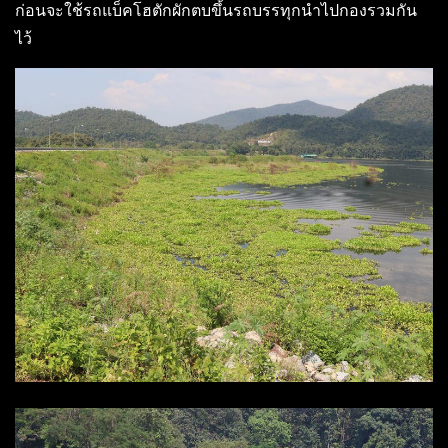
ก่อนจะใช้รถแบ็คโฮตักผักตบขึ้นรถบรรทุกนำไปกองรวมกัน
ไว้