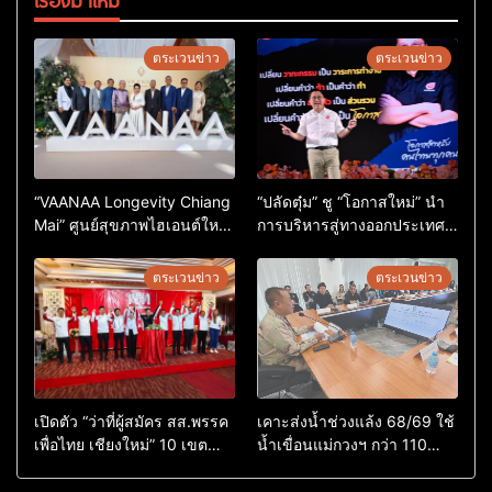
ตระเวนข่าว
ตระเวนข่าว
“VAANAA Longevity Chiang
“ปลัดตุ๋ม” ชู “โอกาสใหม่” นำ
Mai” ศูนย์สุขภาพไฮเอนต์ใหญ่
การบริหารสู่ทางออกประเทศ
สุดในอาเซียน
ไม่ใช่เล่นการเมือง
ตระเวนข่าว
ตระเวนข่าว
เปิดตัว “ว่าที่ผู้สมัคร สส.พรรค
เคาะส่งน้ำช่วงแล้ง 68/69 ใช้
เพื่อไทย เชียงใหม่” 10 เขต
น้ำเขื่อนแม่กวงฯ กว่า 110
ครบ ย้ำจะกลับมาทวงเก้าอี้คืน
ล้าน ลบ.ม. ให้เกษตรกว่า 1
แสนไร่