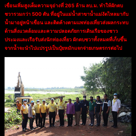
เขื่อนเพิ่มสูงเต็มความจุอ่างที่ 265 ล้าน ลบ.ม. ทำให้ผักตบ
ชวารวมกว่า 500 ตัน ที่อยู่ในแม่น้ำสาขาน้ำแม่งัดไหลมากับ
น้ำมาอยู่หน้าเขื่อน และติดค้างตามแพท่องเที่ยวส่งผลกระทบ
ด้านสิ่งแวดล้อมและความปลอดภัยการเดินเรือของชาว
ประมงและเรือรับส่งนักท่องเที่ยว ผักตบชวาทั้งหมดที่เก็บขึ้น
จากน้ำจะนำไปแปรรูปเป็นปุ๋ยหมักแจกจ่ายเกษตรกรต่อไป