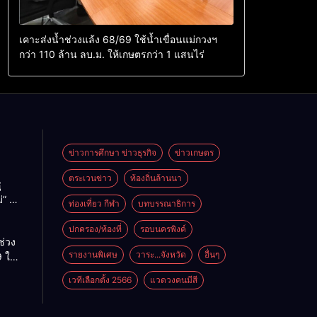
เคาะส่งน้ำช่วงแล้ง 68/69 ใช้น้ำเขื่อนแม่กวงฯ
กว่า 110 ล้าน ลบ.ม. ให้เกษตรกว่า 1 แสนไร่
ข่าวการศึกษา ข่าวธุรกิจ
ข่าวเกษตร
ตระเวนข่าว
ท้องถิ่นล้านนา
ู
่” นำ
ท่องเที่ยว กีฬา
บทบรรณาธิการ
ู่
ะเทศ
ปกครอง/ท้องที่
รอบนครพิงค์
ช่วง
รายงานพิเศษ
วาระ...จังหวัด
อื่นๆ
 ใช้
ม่กวงฯ
เวทีเลือกตั้ง 2566
แวดวงคนมีสี
้าน
กษตร
ไร่