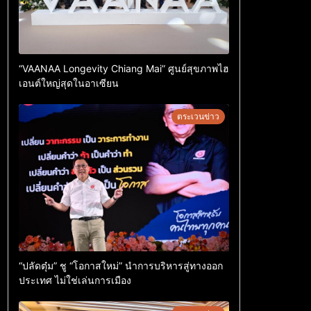
“VAANAA Longevity Chiang Mai” ศูนย์สุขภาพไฮ
เอนต์ใหญ่สุดในอาเซียน
ตระเวนข่าว
“ปลัดตุ๋ม” ชู “โอกาสใหม่” นำการบริหารสู่ทางออก
ประเทศ ไม่ใช่เล่นการเมือง