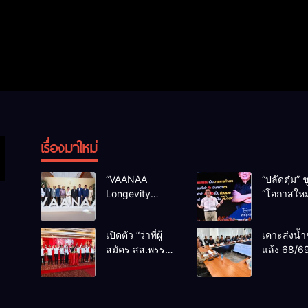
เรื่องมาใหม่
“VAANAA
“ปลัดตุ๋ม” ช
Longevity
“โอกาสใหม
Chiang Mai”
การบริหารส
ศูนย์สุขภาพไฮ
ทางออกปร
เปิดตัว “ว่าที่ผู้
เคาะส่งน้ำ
เอนต์ใหญ่สุดใน
ไม่ใช่เล่น
สมัคร สส.พรรค
แล้ง 68/69
อาเซียน
การเมือง
เพื่อไทย
น้ำเขื่อนแ
เชียงใหม่” 10
กว่า 110 ล
เขตครบ ย้ำจะ
ลบ.ม. ให้เ
กลับมาทวงเก้าอี้
กว่า 1 แสน