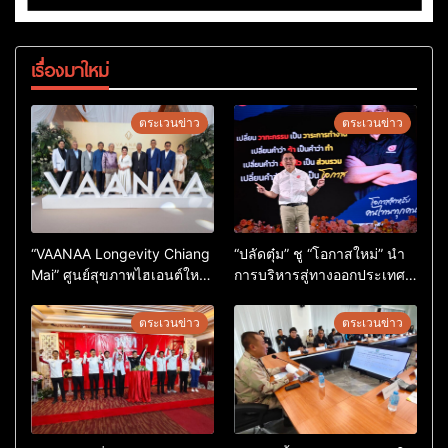
เรื่องมาใหม่
ตระเวนข่าว
ตระเวนข่าว
“VAANAA Longevity Chiang
“ปลัดตุ๋ม” ชู “โอกาสใหม่” นำ
Mai” ศูนย์สุขภาพไฮเอนต์ใหญ่
การบริหารสู่ทางออกประเทศ
สุดในอาเซียน
ไม่ใช่เล่นการเมือง
ตระเวนข่าว
ตระเวนข่าว