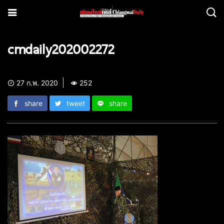
cmdaily202002272
27 ก.พ. 2020
252
share
tweet
share