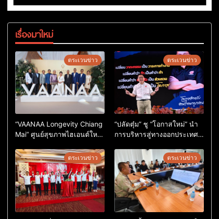
เรื่องมาใหม่
ตระเวนข่าว
ตระเวนข่าว
“VAANAA Longevity Chiang
“ปลัดตุ๋ม” ชู “โอกาสใหม่” นำ
Mai” ศูนย์สุขภาพไฮเอนต์ใหญ่
การบริหารสู่ทางออกประเทศ
สุดในอาเซียน
ไม่ใช่เล่นการเมือง
ตระเวนข่าว
ตระเวนข่าว