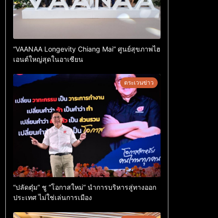
“VAANAA Longevity Chiang Mai” ศูนย์สุขภาพไฮ
เอนต์ใหญ่สุดในอาเซียน
ตระเวนข่าว
“ปลัดตุ๋ม” ชู “โอกาสใหม่” นำการบริหารสู่ทางออก
ประเทศ ไม่ใช่เล่นการเมือง