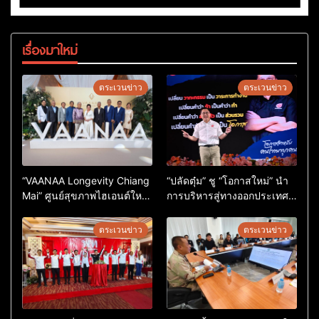
เรื่องมาใหม่
ตระเวนข่าว
ตระเวนข่าว
“VAANAA Longevity Chiang
“ปลัดตุ๋ม” ชู “โอกาสใหม่” นำ
Mai” ศูนย์สุขภาพไฮเอนต์ใหญ่
การบริหารสู่ทางออกประเทศ
สุดในอาเซียน
ไม่ใช่เล่นการเมือง
ตระเวนข่าว
ตระเวนข่าว