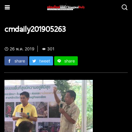
cmdaily201905263
26 พ.ค. 2019
301
share
tweet
share