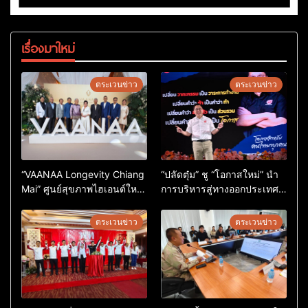
เรื่องมาใหม่
ตระเวนข่าว
ตระเวนข่าว
“VAANAA Longevity Chiang
“ปลัดตุ๋ม” ชู “โอกาสใหม่” นำ
Mai” ศูนย์สุขภาพไฮเอนต์ใหญ่
การบริหารสู่ทางออกประเทศ
สุดในอาเซียน
ไม่ใช่เล่นการเมือง
ตระเวนข่าว
ตระเวนข่าว