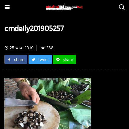
cmdaily201905257
25 พ.ค. 2019
288
share
tweet
share