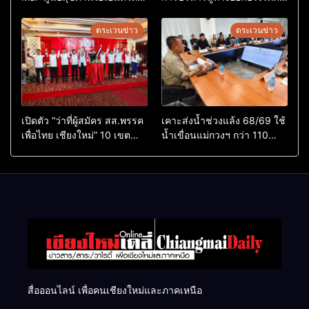
สุดในอาเซียน
ไม่ใช่เล่นการเมือง
ตระเวนข่าว
ตระเวนข่าว
เปิดตัว “ว่าที่ผู้สมัคร สส.พรรค
เคาะส่งน้ำช่วงแล้ง 68/69 ใช้
เพื่อไทย เชียงใหม่” 10 เขต
น้ำเขื่อนแม่กวงฯ กว่า 110
ครบ ย้ำจะกลับมาทวงเก้าอี้คืน
ล้าน ลบ.ม. ให้เกษตรกว่า 1
แสนไร่
สื่อออนไลน์ เพื่อคนเชียงใหม่และภาคเหนือ