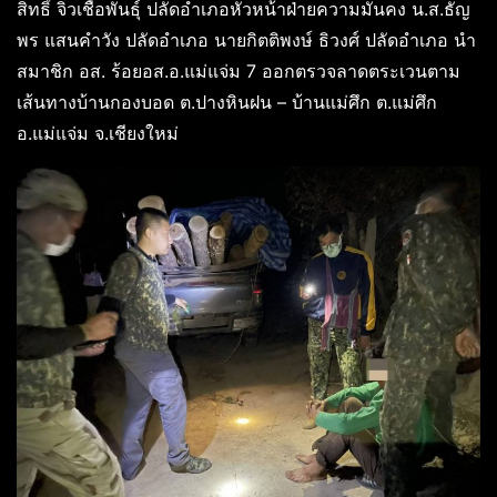
สิทธิ์ จิ๋วเชื้อพันธุ์ ปลัดอำเภอหัวหน้าฝ่ายความมั่นคง น.ส.ธัญ
พร แสนคำวัง ปลัดอำเภอ นายกิตติพงษ์ ธิวงศ์ ปลัดอำเภอ นำ
สมาชิก อส. ร้อยอส.อ.แม่แจ่ม 7 ออกตรวจลาดตระเวนตาม
เส้นทางบ้านกองบอด ต.ปางหินฝน – บ้านแม่ศึก ต.แม่ศึก
อ.แม่แจ่ม จ.เชียงใหม่