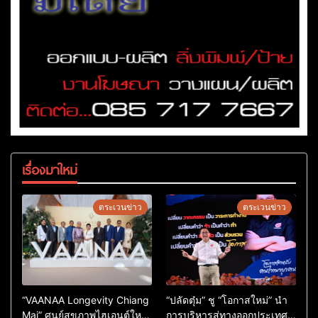
เรื่องมาใหม่
ตระเวนข่าว
ตระเวนข่าว
“VAANAA Longevity Chiang
“ปลัดตุ๋ม” ชู “โอกาสใหม่” นำ
Mai” ศูนย์สุขภาพไฮเอนต์ใหญ่
การบริหารสู่ทางออกประเทศ