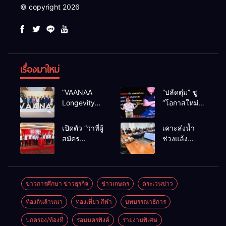
© copyright 2026
เรื่องมาใหม่
“VAANAA
“ปลัดตุ๋ม” ชู
Longevity
“โอกาสใหม่”
Chiang Mai”
นำการบริหาร
ศูนย์สุขภาพ
สู่ทางออก
เปิดตัว “ว่าที่ผู้
เคาะส่งน้ำ
ไฮเอนต์ใหญ่
ประเทศ ไม่ใช่
สมัคร
ช่วงแล้ง
สุดในอาเซียน
เล่นการเมือง
สส.พรรคเพื่อ
68/69 ใช้น้ำ
ไทย
เขื่อนแม่กวงฯ
เชียงใหม่” 10
กว่า 110 ล้าน
เขตครบ ย้ำจะ
ลบ.ม. ให้
ข่าวการศึกษา ข่าวธุรกิจ
ข่าวเกษตร
ตระเวนข่าว
กลับมาทวง
เกษตรกว่า 1
ท้องถิ่นล้านนา
ท่องเที่ยว กีฬา
บทบรรณาธิการ
เก้าอี้คืน
แสนไร่
ปกครอง/ท้องที่
รอบนครพิงค์
รายงานพิเศษ