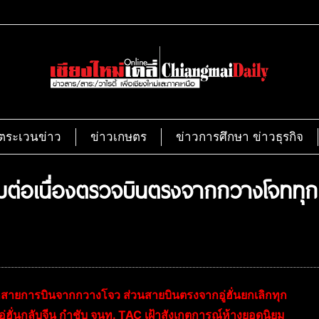
ตระเวนข่าว
ข่าวเกษตร
ข่าวการศึกษา ข่าวธุรกิจ
ข้มต่อเนื่องตรวจบินตรงจากกวางโจททุกเ
ุกสายการบินจากกวางโจว ส่วนสายบินตรงจากอู่ฮั่นยกเลิกทุก
จากอู่ฮั่นกลับจีน กำชับ จนท. TAC เฝ้าสังเกตการณ์ห้างยอดนิยม