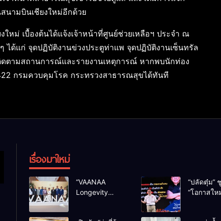
สนามบินเชียงใหม่อีกด้วย
งใหม่ เบื้องต้นได้แจ้งเจ้าหน้าที่ศูนย์ช่วยเหลือฯ ประจำ ณ
ด้แก่ จุดปฏิบัติงานข่วงประตูท่าแพ จุดปฏิบัติงานเซ็นทรัล
คอยติดตามสถานการณ์และรายงานเหตุการณ์ หากพบนักท่อง
NE 1422 กรมควบคุมโรค กระทรวงสาธารณสุขได้ทันที
เรื่องมาใหม่
“VAANAA
“ปลัดตุ๋ม” ช
Longevity
“โอกาสใหม
Chiang Mai”
การบริหารส
ศูนย์สุขภาพไฮ
ทางออกปร