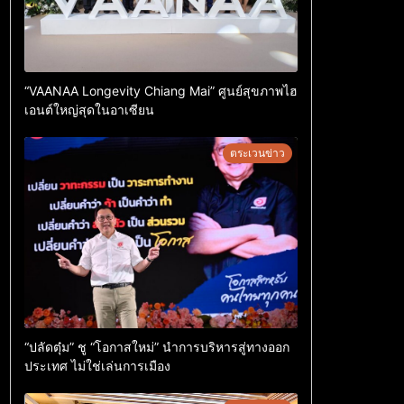
“VAANAA Longevity Chiang Mai” ศูนย์สุขภาพไฮ
เอนต์ใหญ่สุดในอาเซียน
ตระเวนข่าว
“ปลัดตุ๋ม” ชู “โอกาสใหม่” นำการบริหารสู่ทางออก
ประเทศ ไม่ใช่เล่นการเมือง