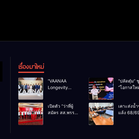
เรื่องมาใหม่
“VAANAA
“ปลัดตุ๋ม” ช
Longevity
“โอกาสใหม
Chiang Mai”
การบริหารส
ศูนย์สุขภาพไฮ
ทางออกปร
เปิดตัว “ว่าที่ผู้
เคาะส่งน้ำ
เอนต์ใหญ่สุดใน
ไม่ใช่เล่น
สมัคร สส.พรรค
แล้ง 68/69
อาเซียน
การเมือง
เพื่อไทย
น้ำเขื่อนแ
เชียงใหม่” 10
กว่า 110 ล
เขตครบ ย้ำจะ
ลบ.ม. ให้เ
กลับมาทวงเก้าอี้
กว่า 1 แสน