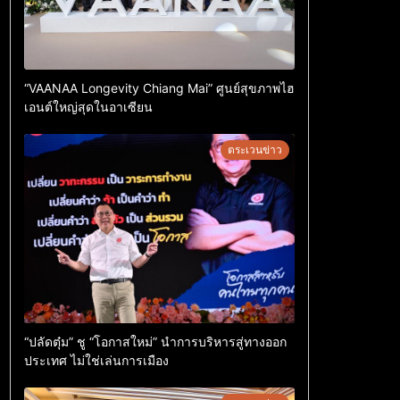
“VAANAA Longevity Chiang Mai” ศูนย์สุขภาพไฮ
เอนต์ใหญ่สุดในอาเซียน
ตระเวนข่าว
“ปลัดตุ๋ม” ชู “โอกาสใหม่” นำการบริหารสู่ทางออก
ประเทศ ไม่ใช่เล่นการเมือง