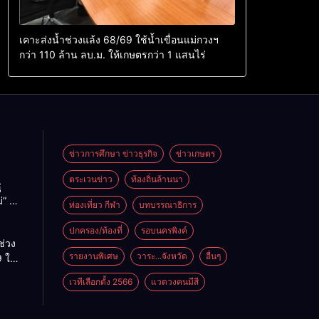
เคาะส่งน้ำช่วงแล้ง 68/69 ใช้น้ำเขื่อนแม่กวงฯ
กว่า 110 ล้าน ลบ.ม. ให้เกษตรกว่า 1 แสนไร่
ข่าวการศึกษา ข่าวธุรกิจ
ข่าวเกษตร
ตระเวนข่าว
ท้องถิ่นล้านนา
ู
่” นำ
ท่องเที่ยว กีฬา
บทบรรณาธิการ
ู่
ะเทศ
ปกครอง/ท้องที่
รอบนครพิงค์
ช่วง
รายงานพิเศษ
วาระ...จังหวัด
อื่นๆ
 ใช้
ม่กวงฯ
เวทีเลือกตั้ง 2566
แวดวงคนมีสี
้าน
กษตร
ไร่