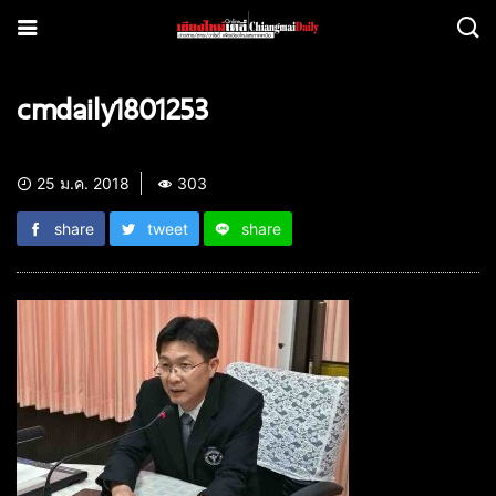
cmdaily1801253
25 ม.ค. 2018
303
share
tweet
share