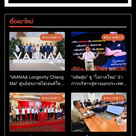
เรื่องมาใหม่
ตระเวนข่าว
ตระเวนข่าว
“VAANAA Longevity Chiang
“ปลัดตุ๋ม” ชู “โอกาสใหม่” นำ
Mai” ศูนย์สุขภาพไฮเอนต์ใหญ่
การบริหารสู่ทางออกประเทศ
สุดในอาเซียน
ไม่ใช่เล่นการเมือง
ตระเวนข่าว
ตระเวนข่าว