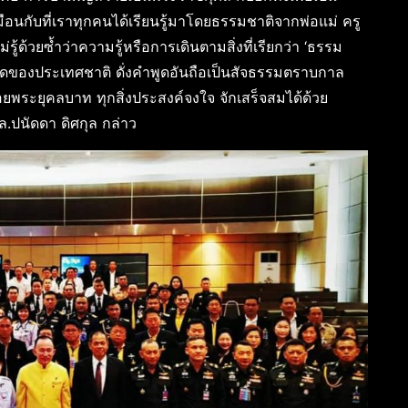
ือนกับที่เราทุกคนได้เรียนรู้มาโดยธรรมชาติจากพ่อแม่ ครู
รู้ด้วยซ้ำว่าความรู้หรือการเดินตามสิ่งที่เรียกว่า ‘ธรรม
รอดของประเทศชาติ ดั่งคำพูดอันถือเป็นสัจธรรมตราบกาล
พระยุคลบาท ทุกสิ่งประสงค์จงใจ จักเสร็จสมได้ด้วย
ล.ปนัดดา ดิศกุล กล่าว