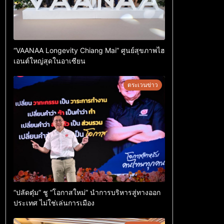
“VAANAA Longevity Chiang Mai” ศูนย์สุขภาพไฮ
เอนต์ใหญ่สุดในอาเซียน
ตระเวนข่าว
“ปลัดตุ๋ม” ชู “โอกาสใหม่” นำการบริหารสู่ทางออก
ประเทศ ไม่ใช่เล่นการเมือง