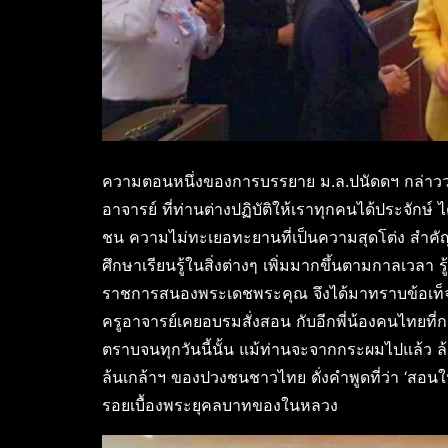
ความตอนหนึ่งของการบรรยาย ม.ล.ปนัดดฯ กล่าวว่า 
อาจารย์ ที่ท่านต่างปฏิบัติให้เราทุกคนได้ประจักษ์ ไ
ชน ความไม่ทะเยอทะยานที่เป็นความสุดโต่ง สำคัญยิ
ศึกษาเรียนรู้ในสิ่งต่างๆ เพิ่มมากขึ้นตามกาลเวลา ร
ราชการสนองพระเดชพระคุณ จึงได้มาทราบข้อเท็จจริ
ครูอาจารย์เคยอบรมสั่งสอน กับอีกพี่น้องคนไทยที่
ตราบจนทุกวันนี้นั้น แม้ท่านจะจากกระผมไปแล
ล้นเกล้าฯ ของปวงชนชาวไทย ดั่งคำพูดที่ว่า ‘สอนให้
รอยเบื้องพระยุคลบาทของในหลวง