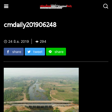
cmdaily201906248
24 มิ.ย. 2019
294
share
tweet
share