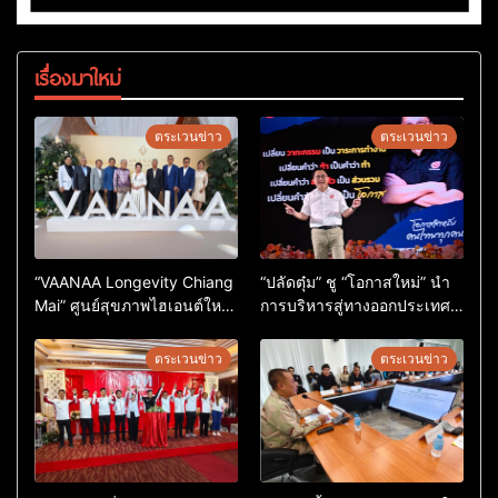
เรื่องมาใหม่
ตระเวนข่าว
ตระเวนข่าว
“VAANAA Longevity Chiang
“ปลัดตุ๋ม” ชู “โอกาสใหม่” นำ
Mai” ศูนย์สุขภาพไฮเอนต์ใหญ่
การบริหารสู่ทางออกประเทศ
สุดในอาเซียน
ไม่ใช่เล่นการเมือง
ตระเวนข่าว
ตระเวนข่าว